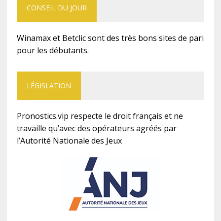
CONSEIL DU JOUR
Winamax et Betclic sont des très bons sites de pari
pour les débutants.
LÉGISLATION
Pronostics.vip respecte le droit français et ne
travaille qu’avec des opérateurs agréés par
l’Autorité Nationale des Jeux