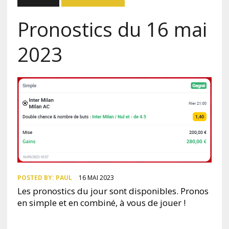
Pronostics du 16 mai
2023
POSTED BY:
PAUL
16 MAI 2023
Les pronostics du jour sont disponibles. Pronos
en simple et en combiné, à vous de jouer !