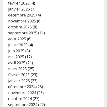
février 2026
(4)
janvier 2026
(7)
décembre 2025
(4)
novembre 2025
(6)
octobre 2025
(8)
septembre 2025
(11)
août 2025
(6)
juillet 2025
(4)
juin 2025
(8)
mai 2025
(12)
avril 2025
(21)
mars 2025
(25)
février 2025
(23)
janvier 2025
(23)
décembre 2024
(25)
novembre 2024
(25)
octobre 2024
(27)
septembre 2024
(22)