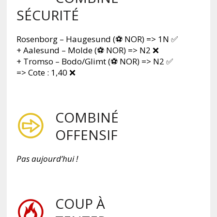
SÉCURITÉ
Rosenborg – Haugesund (⚽ NOR) => 1N ✅
+ Aalesund – Molde (⚽ NOR) => N2 ❌
+ Tromso – Bodo/Glimt (⚽ NOR) => N2 ✅
=> Cote : 1,40 ❌
COMBINÉ
OFFENSIF
Pas aujourd’hui !
COUP À