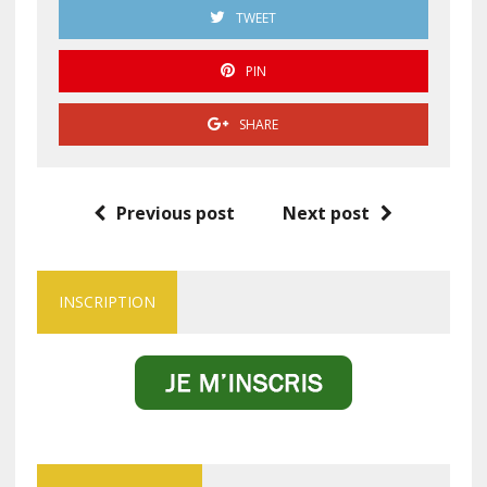
TWEET
PIN
SHARE
Previous post
Next post
INSCRIPTION