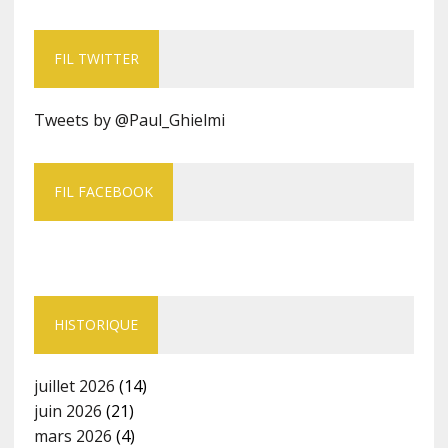
FIL TWITTER
Tweets by @Paul_Ghielmi
FIL FACEBOOK
HISTORIQUE
juillet 2026
(14)
juin 2026
(21)
mars 2026
(4)