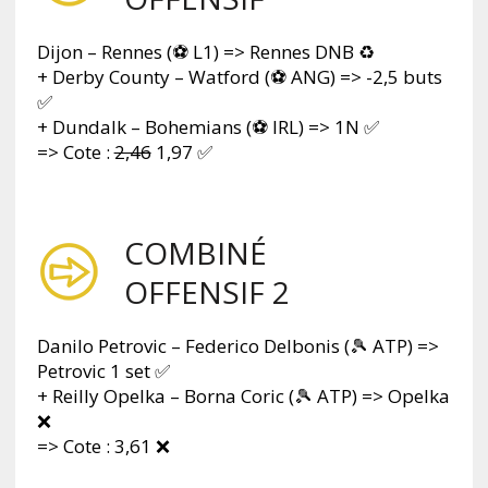
Dijon – Rennes (⚽ L1) => Rennes DNB ♻
+ Derby County – Watford (⚽ ANG) => -2,5 buts
✅
+ Dundalk – Bohemians (⚽ IRL) => 1N ✅
=> Cote :
2,46
1,97 ✅
COMBINÉ
OFFENSIF 2
Danilo Petrovic – Federico Delbonis (🎾 ATP) =>
Petrovic 1 set ✅
+ Reilly Opelka – Borna Coric (🎾 ATP) => Opelka
❌
=> Cote : 3,61 ❌