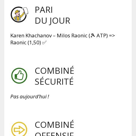
PARI
DU JOUR
Karen Khachanov – Milos Raonic (🎾 ATP) =>
Raonic (1,50) ✅
COMBINÉ
SÉCURITÉ
Pas aujourd’hui !
COMBINÉ
OFFENSIF