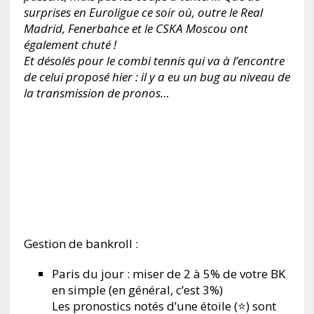
surprises en Euroligue ce soir où, outre le Real
Madrid, Fenerbahce et le CSKA Moscou ont
également chuté !
Et désolés pour le combi tennis qui va à l’encontre
de celui proposé hier : il y a eu un bug au niveau de
la transmission de pronos…
Gestion de bankroll :
Paris du jour : miser de 2 à 5% de votre BK
en simple (en général, c’est 3%)
Les pronostics notés d’une étoile (⭐) sont