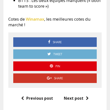
BTTS : Les deux équipes marquent (« both
team to score »)
Cotes de
Winamax
, les meilleures cotes du
marché !
SHARE
TWEET
PIN
SHARE
Previous post
Next post