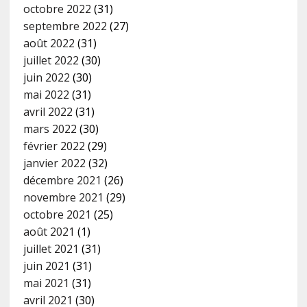
octobre 2022
(31)
septembre 2022
(27)
août 2022
(31)
juillet 2022
(30)
juin 2022
(30)
mai 2022
(31)
avril 2022
(31)
mars 2022
(30)
février 2022
(29)
janvier 2022
(32)
décembre 2021
(26)
novembre 2021
(29)
octobre 2021
(25)
août 2021
(1)
juillet 2021
(31)
juin 2021
(31)
mai 2021
(31)
avril 2021
(30)