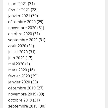
mars 2021
(31)
février 2021
(28)
janvier 2021
(30)
décembre 2020
(29)
novembre 2020
(31)
octobre 2020
(31)
septembre 2020
(31)
août 2020
(31)
juillet 2020
(31)
juin 2020
(17)
mai 2020
(1)
mars 2020
(16)
février 2020
(29)
janvier 2020
(30)
décembre 2019
(27)
novembre 2019
(30)
octobre 2019
(31)
septembre 2019
(30)