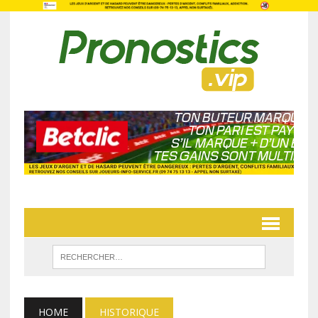
HOME
HISTORIQUE