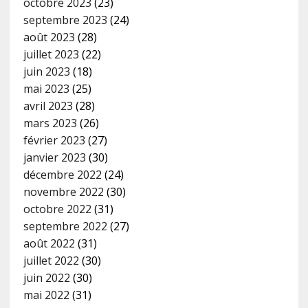
octobre 2023
(23)
septembre 2023
(24)
août 2023
(28)
juillet 2023
(22)
juin 2023
(18)
mai 2023
(25)
avril 2023
(28)
mars 2023
(26)
février 2023
(27)
janvier 2023
(30)
décembre 2022
(24)
novembre 2022
(30)
octobre 2022
(31)
septembre 2022
(27)
août 2022
(31)
juillet 2022
(30)
juin 2022
(30)
mai 2022
(31)