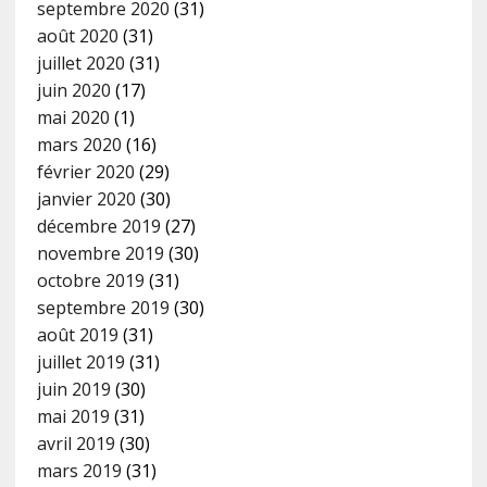
septembre 2020
(31)
août 2020
(31)
juillet 2020
(31)
juin 2020
(17)
mai 2020
(1)
mars 2020
(16)
février 2020
(29)
janvier 2020
(30)
décembre 2019
(27)
novembre 2019
(30)
octobre 2019
(31)
septembre 2019
(30)
août 2019
(31)
juillet 2019
(31)
juin 2019
(30)
mai 2019
(31)
avril 2019
(30)
mars 2019
(31)