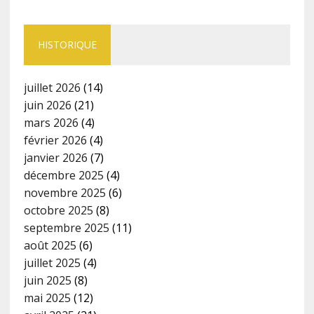
HISTORIQUE
juillet 2026
(14)
juin 2026
(21)
mars 2026
(4)
février 2026
(4)
janvier 2026
(7)
décembre 2025
(4)
novembre 2025
(6)
octobre 2025
(8)
septembre 2025
(11)
août 2025
(6)
juillet 2025
(4)
juin 2025
(8)
mai 2025
(12)