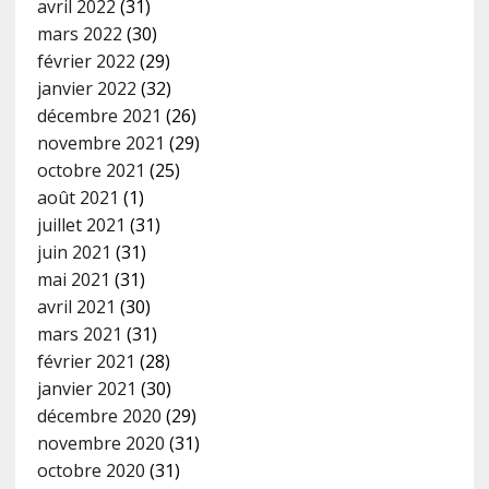
avril 2022
(31)
mars 2022
(30)
février 2022
(29)
janvier 2022
(32)
décembre 2021
(26)
novembre 2021
(29)
octobre 2021
(25)
août 2021
(1)
juillet 2021
(31)
juin 2021
(31)
mai 2021
(31)
avril 2021
(30)
mars 2021
(31)
février 2021
(28)
janvier 2021
(30)
décembre 2020
(29)
novembre 2020
(31)
octobre 2020
(31)