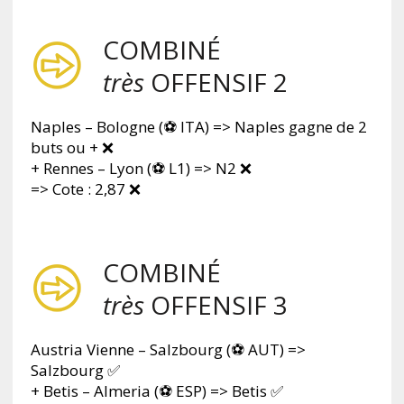
COMBINÉ
très
OFFENSIF 2
Naples – Bologne (⚽ ITA) => Naples gagne de 2
buts ou + ❌
+ Rennes – Lyon (⚽ L1) => N2 ❌
=> Cote : 2,87 ❌
COMBINÉ
très
OFFENSIF 3
Austria Vienne – Salzbourg (⚽ AUT) =>
Salzbourg ✅
+ Betis – Almeria (⚽ ESP) => Betis ✅