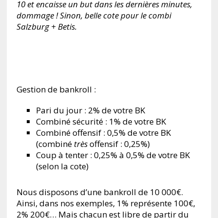
10 et encaisse un but dans les dernières minutes,
dommage ! Sinon, belle cote pour le combi
Salzburg + Betis.
Gestion de bankroll :
Pari du jour : 2% de votre BK
Combiné sécurité : 1% de votre BK
Combiné offensif : 0,5% de votre BK
(combiné
très
offensif : 0,25%)
Coup à tenter : 0,25% à 0,5% de votre BK
(selon la cote)
Nous disposons d’une bankroll de 10 000€.
Ainsi, dans nos exemples, 1% représente 100€,
2% 200€… Mais chacun est libre de partir du