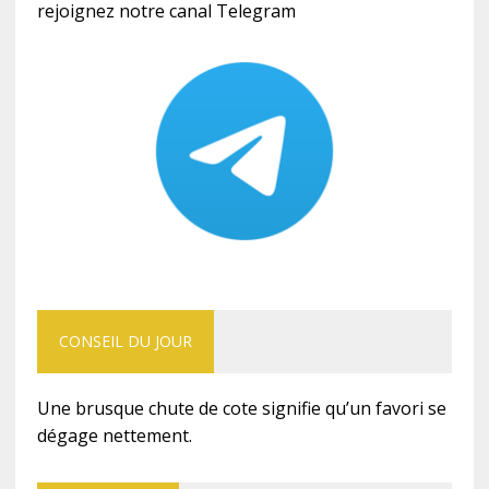
rejoignez notre canal Telegram
CONSEIL DU JOUR
Une brusque chute de cote signifie qu’un favori se
dégage nettement.