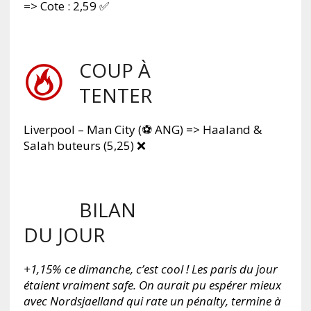
=> Cote : 2,59 ✅
COUP À
TENTER
Liverpool – Man City (⚽ ANG) => Haaland &
Salah buteurs (5,25) ❌
BILAN
DU JOUR
+1,15% ce dimanche, c’est cool ! Les paris du jour
étaient vraiment safe. On aurait pu espérer mieux
avec Nordsjaelland qui rate un pénalty, termine à