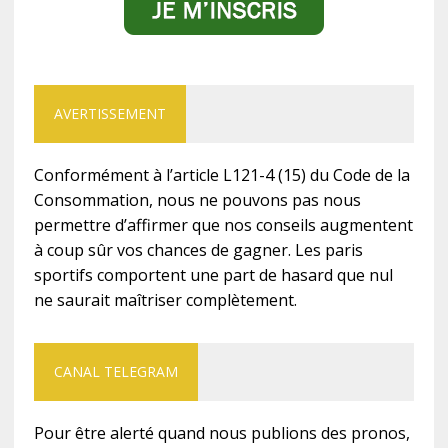
AVERTISSEMENT
Conformément à l’article L121-4 (15) du Code de la
Consommation, nous ne pouvons pas nous
permettre d’affirmer que nos conseils augmentent
à coup sûr vos chances de gagner. Les paris
sportifs comportent une part de hasard que nul
ne saurait maîtriser complètement.
CANAL TELEGRAM
Pour être alerté quand nous publions des pronos,