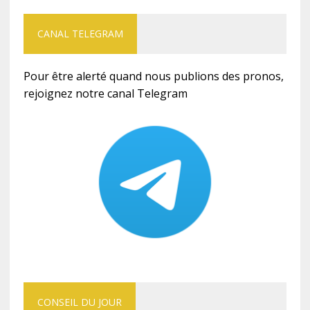
CANAL TELEGRAM
Pour être alerté quand nous publions des pronos,
rejoignez notre canal Telegram
CONSEIL DU JOUR