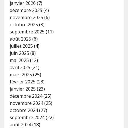
janvier 2026
(7)
décembre 2025
(4)
novembre 2025
(6)
octobre 2025
(8)
septembre 2025
(11)
août 2025
(6)
juillet 2025
(4)
juin 2025
(8)
mai 2025
(12)
avril 2025
(21)
mars 2025
(25)
février 2025
(23)
janvier 2025
(23)
décembre 2024
(25)
novembre 2024
(25)
octobre 2024
(27)
septembre 2024
(22)
août 2024
(18)