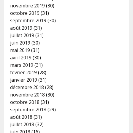
novembre 2019
(30)
octobre 2019
(31)
septembre 2019
(30)
août 2019
(31)
juillet 2019
(31)
juin 2019
(30)
mai 2019
(31)
avril 2019
(30)
mars 2019
(31)
février 2019
(28)
janvier 2019
(31)
décembre 2018
(28)
novembre 2018
(30)
octobre 2018
(31)
septembre 2018
(29)
août 2018
(31)
juillet 2018
(32)
juin 2018
(16)