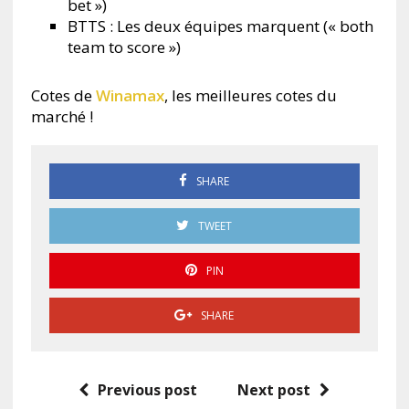
bet »)
BTTS : Les deux équipes marquent (« both
team to score »)
Cotes de
Winamax
, les meilleures cotes du
marché !
SHARE
TWEET
PIN
SHARE
Previous post
Next post