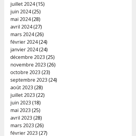
juillet 2024
(15)
juin 2024
(25)
mai 2024
(28)
avril 2024
(27)
mars 2024
(26)
février 2024
(24)
janvier 2024
(24)
décembre 2023
(25)
novembre 2023
(26)
octobre 2023
(23)
septembre 2023
(24)
août 2023
(28)
juillet 2023
(22)
juin 2023
(18)
mai 2023
(25)
avril 2023
(28)
mars 2023
(26)
février 2023
(27)