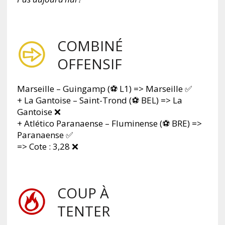
COMBINÉ
OFFENSIF
Marseille – Guingamp (⚽ L1) => Marseille ✅
+ La Gantoise – Saint-Trond (⚽ BEL) => La
Gantoise ❌
+ Atlético Paranaense – Fluminense (⚽ BRE) =>
Paranaense ✅
=> Cote : 3,28 ❌
COUP À
TENTER