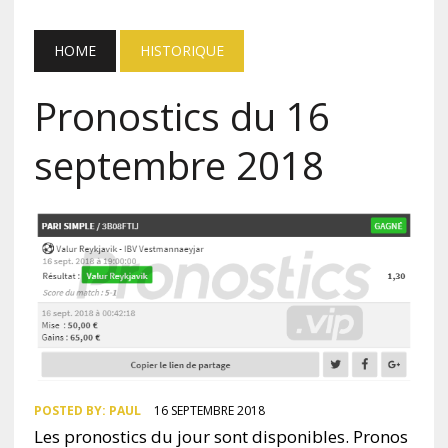
HOME
HISTORIQUE
Pronostics du 16
septembre 2018
POSTED BY:
PAUL
16 SEPTEMBRE 2018
Les pronostics du jour sont disponibles. Pronos