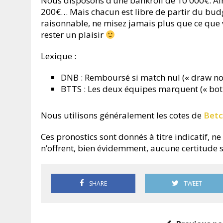
Nous disposons d’une bankroll de 10 000€. Ai
200€… Mais chacun est libre de partir du budg
raisonnable, ne misez jamais plus que ce que v
rester un plaisir
Lexique :
DNB : Remboursé si match nul (« draw no 
BTTS : Les deux équipes marquent (« both
Nous utilisons généralement les cotes de
Betc
Ces pronostics sont donnés à titre indicatif, ne
n’offrent, bien évidemment, aucune certitude 
SHARE
TWEET