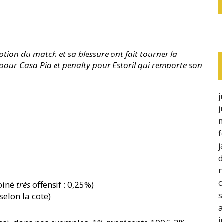
uption du match et sa blessure ont fait tourner la
pour Casa Pia et penalty pour Estoril qui remporte son
…
j
j
f
j
mbiné
très
offensif : 0,25%)
selon la cote)
j