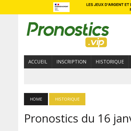
ACCUEIL
INSCRIPTION
HISTORIQUE
HOME
HISTORIQUE
Pronostics du 16 jan