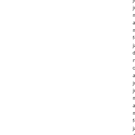
j
a
f
j
j
j
a
f
j