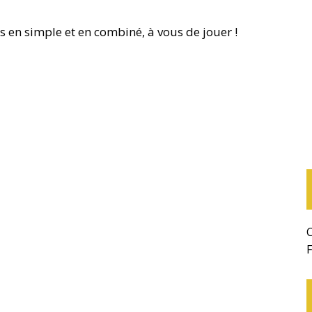
s en simple et en combiné, à vous de jouer !
C