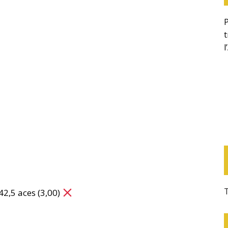
P
t
l
42,5 aces (3,00)