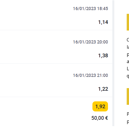
C
p
q