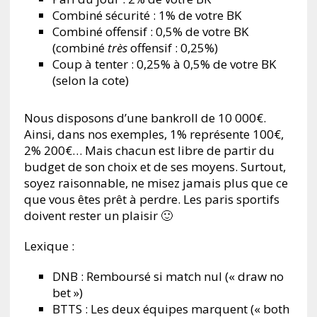
Combiné sécurité : 1% de votre BK
Combiné offensif : 0,5% de votre BK
(combiné
très
offensif : 0,25%)
Coup à tenter : 0,25% à 0,5% de votre BK
(selon la cote)
Nous disposons d’une bankroll de 10 000€.
Ainsi, dans nos exemples, 1% représente 100€,
2% 200€… Mais chacun est libre de partir du
budget de son choix et de ses moyens. Surtout,
soyez raisonnable, ne misez jamais plus que ce
que vous êtes prêt à perdre. Les paris sportifs
doivent rester un plaisir 🙂
Lexique :
DNB : Remboursé si match nul (« draw no
bet »)
BTTS : Les deux équipes marquent (« both