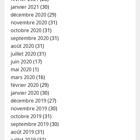
janvier 2021
(30)
décembre 2020
(29)
novembre 2020
(31)
octobre 2020
(31)
septembre 2020
(31)
août 2020
(31)
juillet 2020
(31)
juin 2020
(17)
mai 2020
(1)
mars 2020
(16)
février 2020
(29)
janvier 2020
(30)
décembre 2019
(27)
novembre 2019
(30)
octobre 2019
(31)
septembre 2019
(30)
août 2019
(31)
juillet 2019
(31)