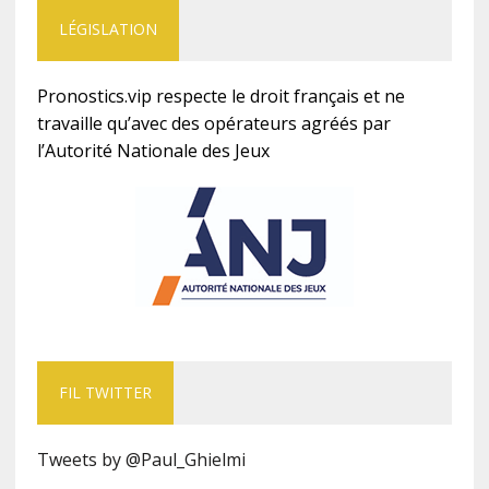
LÉGISLATION
Pronostics.vip respecte le droit français et ne
travaille qu’avec des opérateurs agréés par
l’Autorité Nationale des Jeux
FIL TWITTER
Tweets by @Paul_Ghielmi