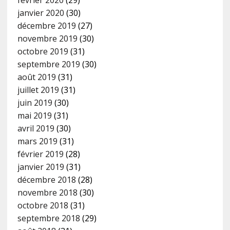
février 2020
(29)
janvier 2020
(30)
décembre 2019
(27)
novembre 2019
(30)
octobre 2019
(31)
septembre 2019
(30)
août 2019
(31)
juillet 2019
(31)
juin 2019
(30)
mai 2019
(31)
avril 2019
(30)
mars 2019
(31)
février 2019
(28)
janvier 2019
(31)
décembre 2018
(28)
novembre 2018
(30)
octobre 2018
(31)
septembre 2018
(29)