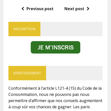
Previous post
Next post
INSCRIPTION
AVERTISSEMENT
Conformément à l’article L121-4 (15) du Code de la
Consommation, nous ne pouvons pas nous
permettre d’affirmer que nos conseils augmentent
à coup sûr vos chances de gagner. Les paris