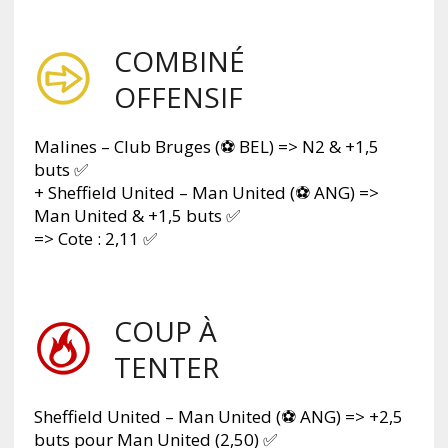
COMBINÉ
OFFENSIF
Malines – Club Bruges (⚽ BEL) => N2 & +1,5
buts ✅
+ Sheffield United – Man United (⚽ ANG) =>
Man United & +1,5 buts ✅
=> Cote : 2,11 ✅
COUP À
TENTER
Sheffield United – Man United (⚽ ANG) => +2,5
buts pour Man United (2,50) ✅