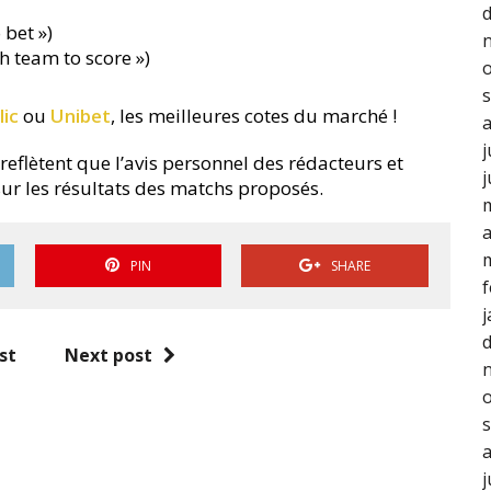
bet »)
 team to score »)
lic
ou
Unibet
, les meilleures cotes du marché !
j
 reflètent que l’avis personnel des rédacteurs et
j
sur les résultats des matchs proposés.
a
PIN
SHARE
f
j
st
Next post
j