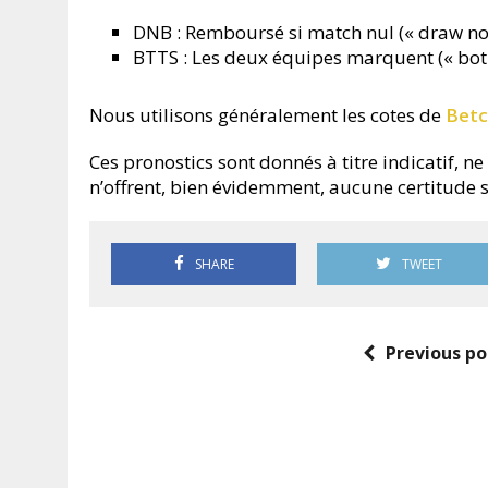
DNB : Remboursé si match nul (« draw no 
BTTS : Les deux équipes marquent (« both
Nous utilisons généralement les cotes de
Betc
Ces pronostics sont donnés à titre indicatif, ne
n’offrent, bien évidemment, aucune certitude 
SHARE
TWEET
Previous po