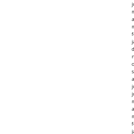
j
a
f
j
j
j
a
f
j