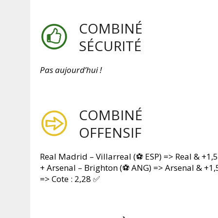
COMBINÉ
SÉCURITÉ
Pas aujourd’hui !
COMBINÉ
OFFENSIF
Real Madrid – Villarreal (⚽ ESP) => Real & +1,
+ Arsenal – Brighton (⚽ ANG) => Arsenal & +1,
=> Cote : 2,28 ✅