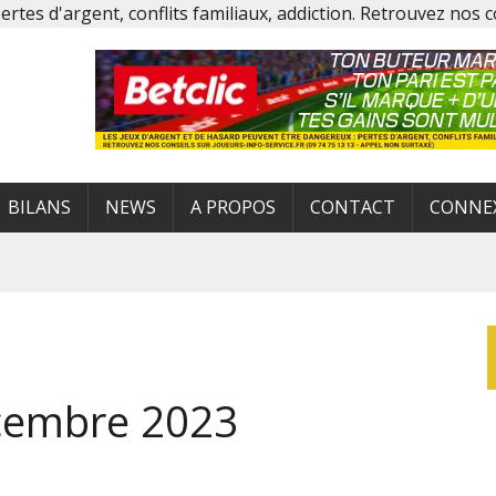
BILANS
NEWS
A PROPOS
CONTACT
CONNE
écembre 2023