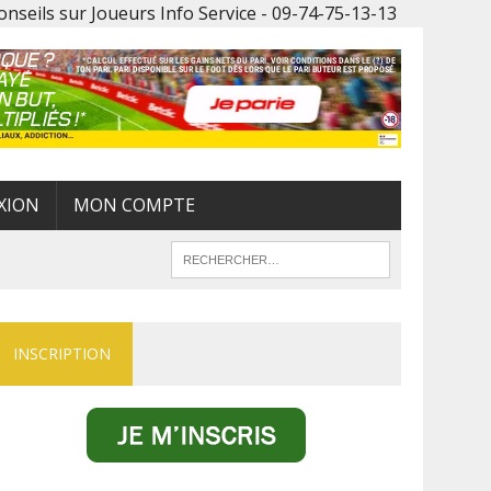
XION
MON COMPTE
INSCRIPTION