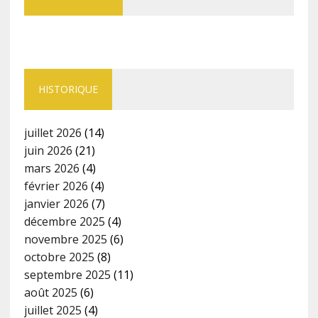
HISTORIQUE
juillet 2026
(14)
juin 2026
(21)
mars 2026
(4)
février 2026
(4)
janvier 2026
(7)
décembre 2025
(4)
novembre 2025
(6)
octobre 2025
(8)
septembre 2025
(11)
août 2025
(6)
juillet 2025
(4)