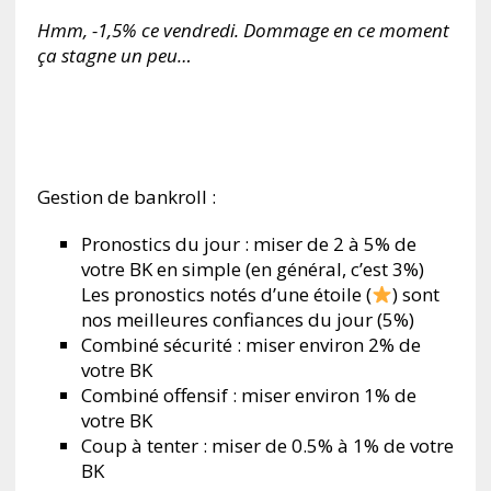
Hmm, -1,5% ce vendredi. Dommage en ce moment
ça stagne un peu…
Gestion de bankroll :
Pronostics du jour : miser de 2 à 5% de
votre BK en simple (en général, c’est 3%)
Les pronostics notés d’une étoile (
) sont
nos meilleures confiances du jour (5%)
Combiné sécurité : miser environ 2% de
votre BK
Combiné offensif : miser environ 1% de
votre BK
Coup à tenter : miser de 0.5% à 1% de votre
BK