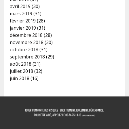
avril 2019
(30)
mars 2019
(31)
février 2019
(28)
janvier 2019
(31)
décembre 2018
(28)
novembre 2018
(30)
octobre 2018
(31)
septembre 2018
(29)
août 2018
(31)
juillet 2018
(32)
juin 2018
(16)