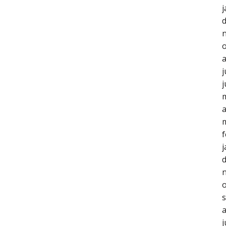
j
j
j
a
f
j
j