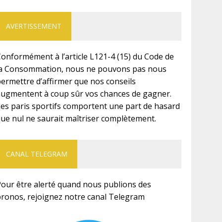
AVERTISSEMENT
onformément à l’article L121-4 (15) du Code de
la Consommation, nous ne pouvons pas nous
ermettre d’affirmer que nos conseils
augmentent à coup sûr vos chances de gagner.
Les paris sportifs comportent une part de hasard
ue nul ne saurait maîtriser complètement.
CANAL TELEGRAM
Pour être alerté quand nous publions des
pronos, rejoignez notre canal Telegram