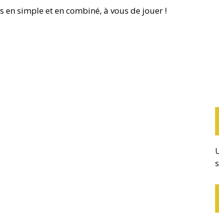
s en simple et en combiné, à vous de jouer !
U