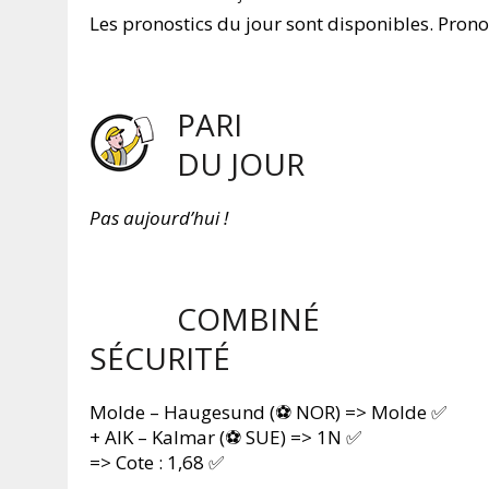
Les pronostics du jour sont disponibles. Prono
PARI
DU JOUR
Pas aujourd’hui !
COMBINÉ
SÉCURITÉ
Molde – Haugesund (⚽ NOR) => Molde ✅
+ AIK – Kalmar (⚽ SUE) => 1N ✅
=> Cote : 1,68 ✅