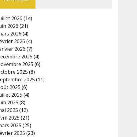
uillet 2026
(14)
uin 2026
(21)
mars 2026
(4)
évrier 2026
(4)
anvier 2026
(7)
décembre 2025
(4)
novembre 2025
(6)
octobre 2025
(8)
septembre 2025
(11)
août 2025
(6)
uillet 2025
(4)
uin 2025
(8)
mai 2025
(12)
vril 2025
(21)
mars 2025
(25)
évrier 2025
(23)