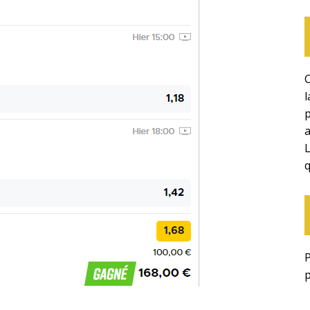
C
p
q