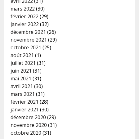
avril 2022
(31)
mars 2022
(30)
février 2022
(29)
janvier 2022
(32)
décembre 2021
(26)
novembre 2021
(29)
octobre 2021
(25)
août 2021
(1)
juillet 2021
(31)
juin 2021
(31)
mai 2021
(31)
avril 2021
(30)
mars 2021
(31)
février 2021
(28)
janvier 2021
(30)
décembre 2020
(29)
novembre 2020
(31)
octobre 2020
(31)