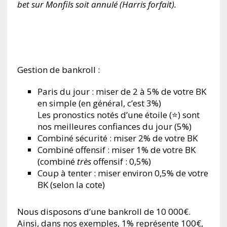
bet sur Monfils soit annulé (Harris forfait).
Gestion de bankroll :
Paris du jour : miser de 2 à 5% de votre BK
en simple (en général, c’est 3%)
Les pronostics notés d’une étoile (⭐) sont
nos meilleures confiances du jour (5%)
Combiné sécurité : miser 2% de votre BK
Combiné offensif : miser 1% de votre BK
(combiné
très
offensif : 0,5%)
Coup à tenter : miser environ 0,5% de votre
BK (selon la cote)
Nous disposons d’une bankroll de 10 000€.
Ainsi, dans nos exemples, 1% représente 100€,