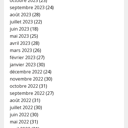
octobre 2023
(23)
septembre 2023
(24)
août 2023
(28)
juillet 2023
(22)
juin 2023
(18)
mai 2023
(25)
avril 2023
(28)
mars 2023
(26)
février 2023
(27)
janvier 2023
(30)
décembre 2022
(24)
novembre 2022
(30)
octobre 2022
(31)
septembre 2022
(27)
août 2022
(31)
juillet 2022
(30)
juin 2022
(30)
mai 2022
(31)