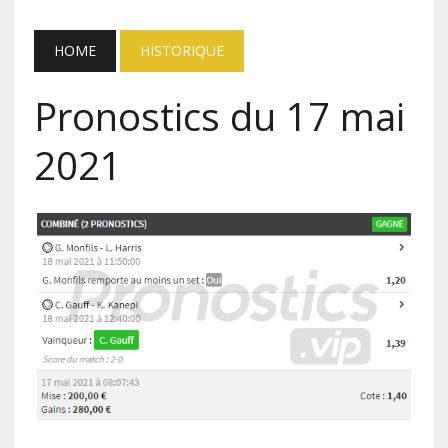
HOME
HISTORIQUE
Pronostics du 17 mai
2021