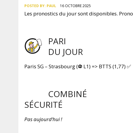
POSTED BY:
PAUL
16 OCTOBRE 2025
Les pronostics du jour sont disponibles. Prono
PARI
DU JOUR
Paris SG – Strasbourg (⚽ L1) => BTTS (1,77) ✅
COMBINÉ
SÉCURITÉ
Pas aujourd’hui !