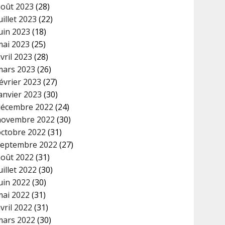
août 2023
(28)
uillet 2023
(22)
uin 2023
(18)
mai 2023
(25)
vril 2023
(28)
mars 2023
(26)
évrier 2023
(27)
anvier 2023
(30)
décembre 2022
(24)
novembre 2022
(30)
octobre 2022
(31)
septembre 2022
(27)
août 2022
(31)
uillet 2022
(30)
uin 2022
(30)
mai 2022
(31)
vril 2022
(31)
mars 2022
(30)