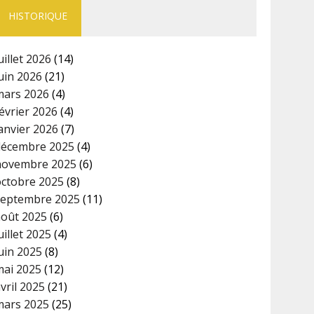
HISTORIQUE
uillet 2026
(14)
uin 2026
(21)
mars 2026
(4)
évrier 2026
(4)
anvier 2026
(7)
décembre 2025
(4)
novembre 2025
(6)
octobre 2025
(8)
septembre 2025
(11)
août 2025
(6)
uillet 2025
(4)
uin 2025
(8)
mai 2025
(12)
vril 2025
(21)
mars 2025
(25)