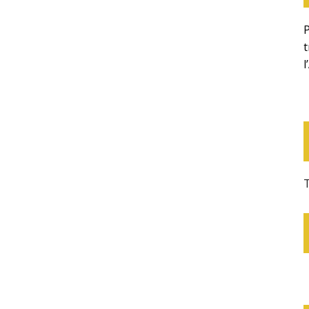
P
t
l