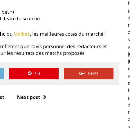
f
j
bet »)
 team to score »)
lic
ou
Unibet
, les meilleures cotes du marché !
 reflètent que l’avis personnel des rédacteurs et
sur les résultats des matchs proposés.
j
j
PIN
SHARE
a
f
st
Next post
j