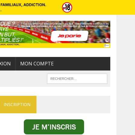
XION
MON COMPTE
INSCRIPTION