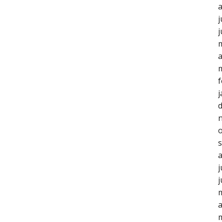
j
j
a
f
j
j
j
a