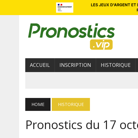
ACCUEIL
INSCRIPTION
HISTORIQUE
HOME
HISTORIQUE
Pronostics du 17 oc