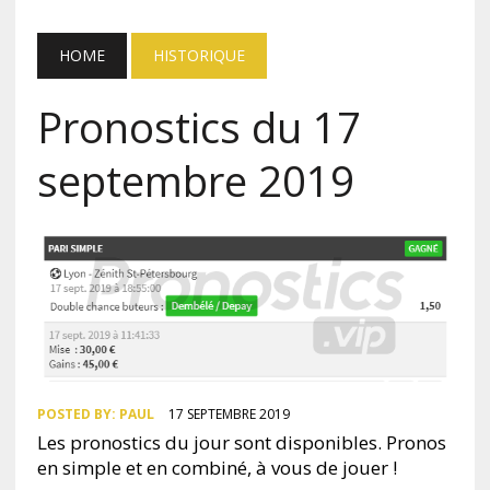
HOME
HISTORIQUE
Pronostics du 17
septembre 2019
POSTED BY:
PAUL
17 SEPTEMBRE 2019
Les pronostics du jour sont disponibles. Pronos
en simple et en combiné, à vous de jouer !