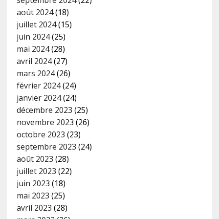
septembre 2024
(22)
août 2024
(18)
juillet 2024
(15)
juin 2024
(25)
mai 2024
(28)
avril 2024
(27)
mars 2024
(26)
février 2024
(24)
janvier 2024
(24)
décembre 2023
(25)
novembre 2023
(26)
octobre 2023
(23)
septembre 2023
(24)
août 2023
(28)
juillet 2023
(22)
juin 2023
(18)
mai 2023
(25)
avril 2023
(28)