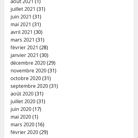
août 2021
(1)
juillet 2021
(31)
juin 2021
(31)
mai 2021
(31)
avril 2021
(30)
mars 2021
(31)
février 2021
(28)
janvier 2021
(30)
décembre 2020
(29)
novembre 2020
(31)
octobre 2020
(31)
septembre 2020
(31)
août 2020
(31)
juillet 2020
(31)
juin 2020
(17)
mai 2020
(1)
mars 2020
(16)
février 2020
(29)