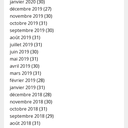
janvier 2020
(30)
décembre 2019
(27)
novembre 2019
(30)
octobre 2019
(31)
septembre 2019
(30)
août 2019
(31)
juillet 2019
(31)
juin 2019
(30)
mai 2019
(31)
avril 2019
(30)
mars 2019
(31)
février 2019
(28)
janvier 2019
(31)
décembre 2018
(28)
novembre 2018
(30)
octobre 2018
(31)
septembre 2018
(29)
août 2018
(31)