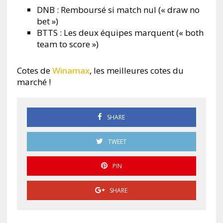
DNB : Remboursé si match nul (« draw no
bet »)
BTTS : Les deux équipes marquent (« both
team to score »)
Cotes de
Winamax
, les meilleures cotes du
marché !
SHARE
TWEET
PIN
SHARE