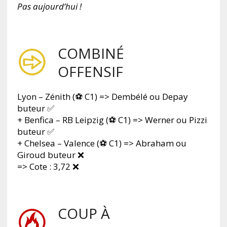
Pas aujourd’hui !
COMBINÉ
OFFENSIF
Lyon – Zénith (⚽ C1) => Dembélé ou Depay
buteur ✅
+ Benfica – RB Leipzig (⚽ C1) => Werner ou Pizzi
buteur ✅
+ Chelsea – Valence (⚽ C1) => Abraham ou
Giroud buteur ❌
=> Cote : 3,72 ❌
COUP À