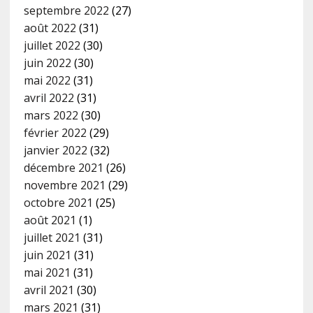
septembre 2022
(27)
août 2022
(31)
juillet 2022
(30)
juin 2022
(30)
mai 2022
(31)
avril 2022
(31)
mars 2022
(30)
février 2022
(29)
janvier 2022
(32)
décembre 2021
(26)
novembre 2021
(29)
octobre 2021
(25)
août 2021
(1)
juillet 2021
(31)
juin 2021
(31)
mai 2021
(31)
avril 2021
(30)
mars 2021
(31)