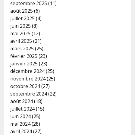
septembre 2025
(11)
août 2025
(6)
juillet 2025
(4)
juin 2025
(8)
mai 2025
(12)
avril 2025
(21)
mars 2025
(25)
février 2025
(23)
janvier 2025
(23)
décembre 2024
(25)
novembre 2024
(25)
octobre 2024
(27)
septembre 2024
(22)
août 2024
(18)
juillet 2024
(15)
juin 2024
(25)
mai 2024
(28)
avril 2024
(27)