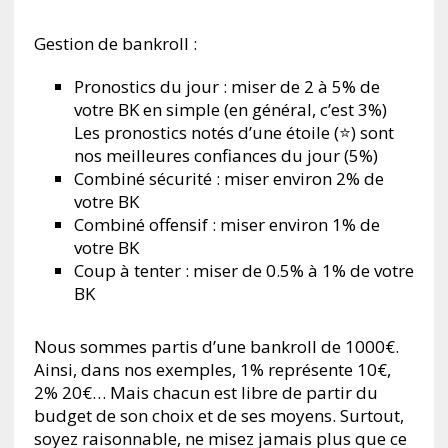
Gestion de bankroll :
Pronostics du jour : miser de 2 à 5% de
votre BK en simple (en général, c’est 3%)
Les pronostics notés d’une étoile (⭐) sont
nos meilleures confiances du jour (5%)
Combiné sécurité : miser environ 2% de
votre BK
Combiné offensif : miser environ 1% de
votre BK
Coup à tenter : miser de 0.5% à 1% de votre
BK
Nous sommes partis d’une bankroll de 1000€.
Ainsi, dans nos exemples, 1% représente 10€,
2% 20€… Mais chacun est libre de partir du
budget de son choix et de ses moyens. Surtout,
soyez raisonnable, ne misez jamais plus que ce