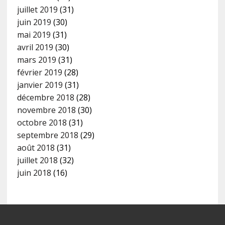
juillet 2019
(31)
juin 2019
(30)
mai 2019
(31)
avril 2019
(30)
mars 2019
(31)
février 2019
(28)
janvier 2019
(31)
décembre 2018
(28)
novembre 2018
(30)
octobre 2018
(31)
septembre 2018
(29)
août 2018
(31)
juillet 2018
(32)
juin 2018
(16)