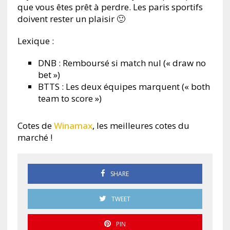
que vous êtes prêt à perdre. Les paris sportifs
doivent rester un plaisir 🙂
Lexique :
DNB : Remboursé si match nul (« draw no
bet »)
BTTS : Les deux équipes marquent (« both
team to score »)
Cotes de
Winamax
, les meilleures cotes du
marché !
SHARE
TWEET
PIN