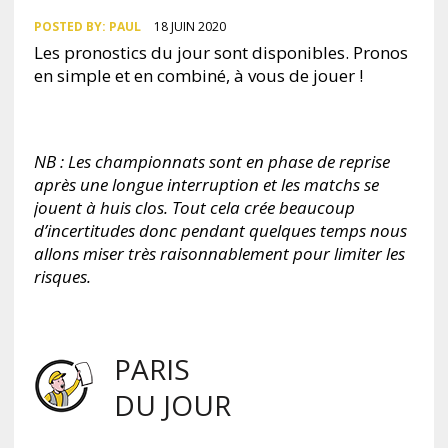
POSTED BY:
PAUL
18 JUIN 2020
Les pronostics du jour sont disponibles. Pronos
en simple et en combiné, à vous de jouer !
NB : Les championnats sont en phase de reprise
après une longue interruption et les matchs se
jouent à huis clos. Tout cela crée beaucoup
d’incertitudes donc pendant quelques temps nous
allons miser très raisonnablement pour limiter les
risques.
PARIS
DU JOUR