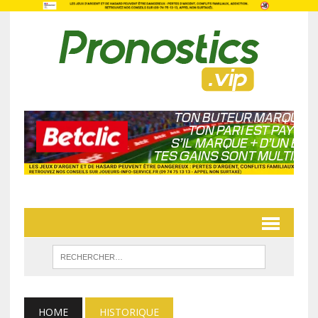
HOME
HISTORIQUE