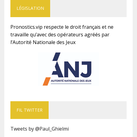
LÉGISLATION
Pronostics.vip respecte le droit français et ne
travaille qu’avec des opérateurs agréés par
l’Autorité Nationale des Jeux
FIL TWITTER
Tweets by @Paul_Ghielmi