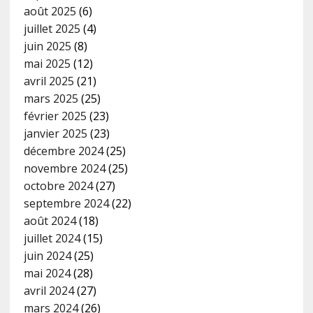
août 2025
(6)
juillet 2025
(4)
juin 2025
(8)
mai 2025
(12)
avril 2025
(21)
mars 2025
(25)
février 2025
(23)
janvier 2025
(23)
décembre 2024
(25)
novembre 2024
(25)
octobre 2024
(27)
septembre 2024
(22)
août 2024
(18)
juillet 2024
(15)
juin 2024
(25)
mai 2024
(28)
avril 2024
(27)
mars 2024
(26)