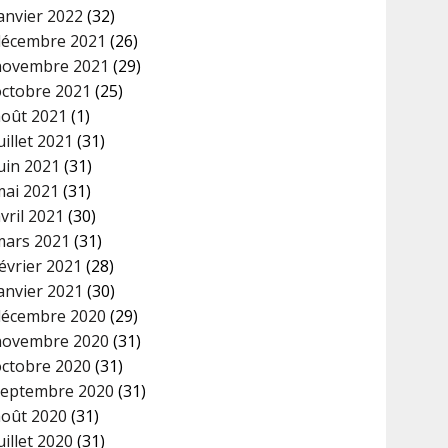
anvier 2022
(32)
décembre 2021
(26)
novembre 2021
(29)
octobre 2021
(25)
août 2021
(1)
uillet 2021
(31)
uin 2021
(31)
mai 2021
(31)
vril 2021
(30)
mars 2021
(31)
évrier 2021
(28)
anvier 2021
(30)
décembre 2020
(29)
novembre 2020
(31)
octobre 2020
(31)
septembre 2020
(31)
août 2020
(31)
uillet 2020
(31)