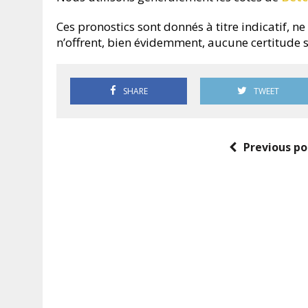
Ces pronostics sont donnés à titre indicatif, ne
n’offrent, bien évidemment, aucune certitude 
SHARE
TWEET
Previous po