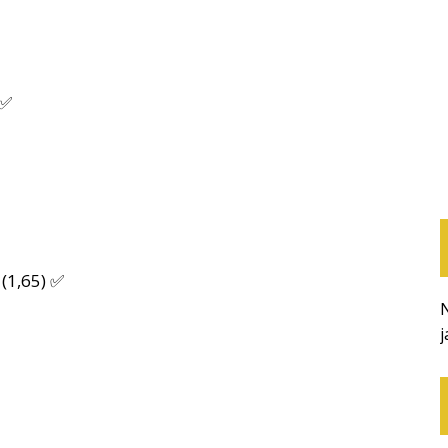
 ✅
(1,65) ✅
N
j