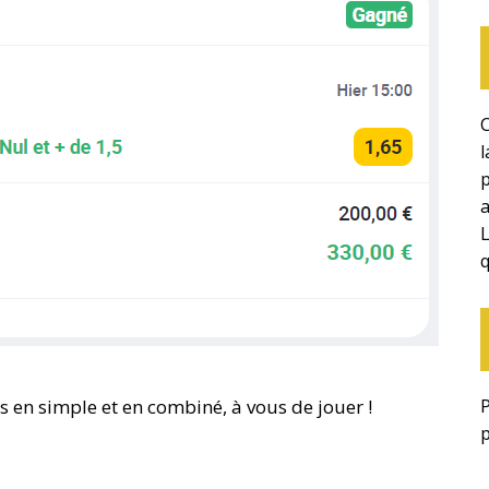
C
p
q
s en simple et en combiné, à vous de jouer !