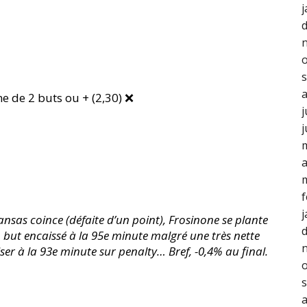
j
e de 2 buts ou + (2,30) ❌
j
j
a
f
j
ansas coince (défaite d’un point), Frosinone se plante
, but encaissé à la 95e minute malgré une très nette
er à la 93e minute sur penalty… Bref, -0,4% au final.