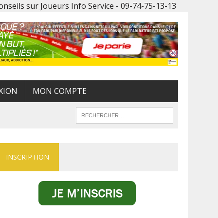
XION
MON COMPTE
INSCRIPTION