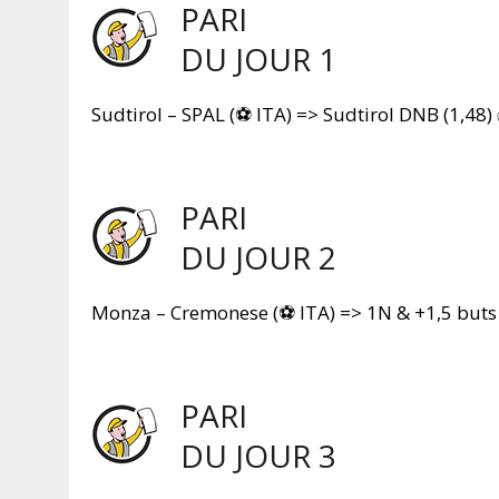
PARI
DU JOUR 1
Sudtirol – SPAL (⚽ ITA) => Sudtirol DNB (1,48)
PARI
DU JOUR 2
Monza – Cremonese (⚽ ITA) => 1N & +1,5 buts 
PARI
DU JOUR 3