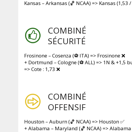
Kansas – Arkansas (🏀 NCAA) => Kansas (1,53 /
COMBINÉ
SÉCURITÉ
Frosinone – Cosenza (⚽ ITA) => Frosinone ❌
+ Dortmund – Cologne (⚽ ALL) => 1N & +1,5 b
=> Cote : 1,73 ❌
COMBINÉ
OFFENSIF
Houston – Auburn (🏀 NCAA) => Houston ✅
+ Alabama – Maryland (🏀 NCAA) => Alabama