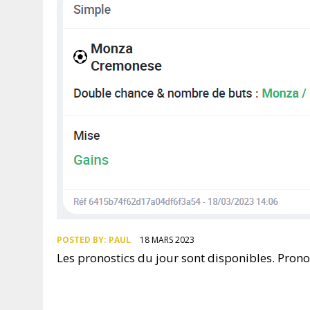
POSTED BY:
PAUL
18 MARS 2023
Les pronostics du jour sont disponibles. Prono