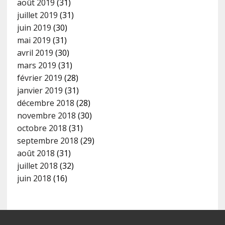
août 2019
(31)
juillet 2019
(31)
juin 2019
(30)
mai 2019
(31)
avril 2019
(30)
mars 2019
(31)
février 2019
(28)
janvier 2019
(31)
décembre 2018
(28)
novembre 2018
(30)
octobre 2018
(31)
septembre 2018
(29)
août 2018
(31)
juillet 2018
(32)
juin 2018
(16)