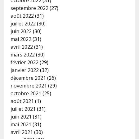
octobre 2022
(31)
septembre 2022
(27)
août 2022
(31)
juillet 2022
(30)
juin 2022
(30)
mai 2022
(31)
avril 2022
(31)
mars 2022
(30)
février 2022
(29)
janvier 2022
(32)
décembre 2021
(26)
novembre 2021
(29)
octobre 2021
(25)
août 2021
(1)
juillet 2021
(31)
juin 2021
(31)
mai 2021
(31)
avril 2021
(30)