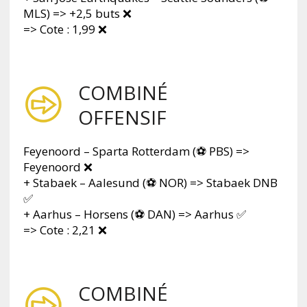
MLS) => +2,5 buts ❌
=> Cote : 1,99 ❌
COMBINÉ
OFFENSIF
Feyenoord – Sparta Rotterdam (⚽ PBS) =>
Feyenoord ❌
+ Stabaek – Aalesund (⚽ NOR) => Stabaek DNB
✅
+ Aarhus – Horsens (⚽ DAN) => Aarhus ✅
=> Cote : 2,21 ❌
COMBINÉ