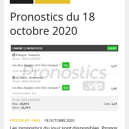
Pronostics du 18
octobre 2020
POSTED BY:
PAUL
18 OCTOBRE 2020
Les pronostics du jour sont disponibles. Pronos