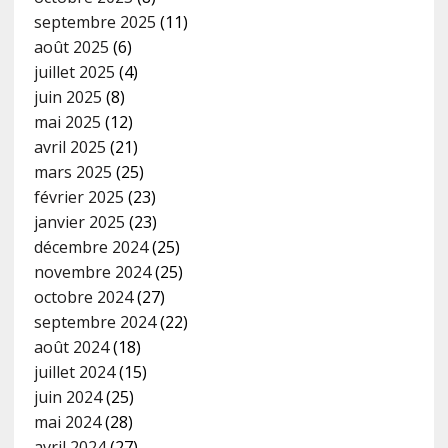
septembre 2025
(11)
août 2025
(6)
juillet 2025
(4)
juin 2025
(8)
mai 2025
(12)
avril 2025
(21)
mars 2025
(25)
février 2025
(23)
janvier 2025
(23)
décembre 2024
(25)
novembre 2024
(25)
octobre 2024
(27)
septembre 2024
(22)
août 2024
(18)
juillet 2024
(15)
juin 2024
(25)
mai 2024
(28)
avril 2024
(27)