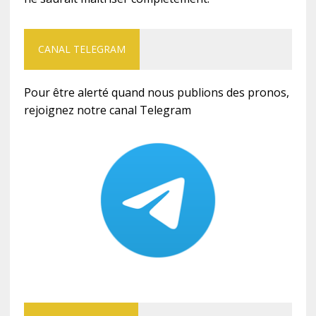
CANAL TELEGRAM
Pour être alerté quand nous publions des pronos,
rejoignez notre canal Telegram