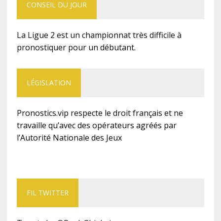
CONSEIL DU JOUR
La Ligue 2 est un championnat très difficile à
pronostiquer pour un débutant.
LÉGISLATION
Pronostics.vip respecte le droit français et ne
travaille qu’avec des opérateurs agréés par
l’Autorité Nationale des Jeux
FIL TWITTER