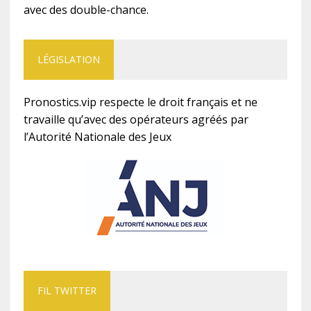
avec des double-chance.
LÉGISLATION
Pronostics.vip respecte le droit français et ne
travaille qu’avec des opérateurs agréés par
l’Autorité Nationale des Jeux
FIL TWITTER