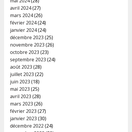
mai 2024
(28)
avril 2024
(27)
mars 2024
(26)
février 2024
(24)
janvier 2024
(24)
décembre 2023
(25)
novembre 2023
(26)
octobre 2023
(23)
septembre 2023
(24)
août 2023
(28)
juillet 2023
(22)
juin 2023
(18)
mai 2023
(25)
avril 2023
(28)
mars 2023
(26)
février 2023
(27)
janvier 2023
(30)
décembre 2022
(24)