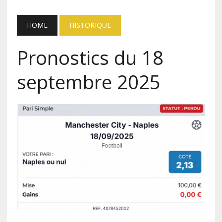
HOME
HISTORIQUE
Pronostics du 18
septembre 2025