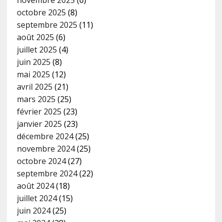
octobre 2025
(8)
septembre 2025
(11)
août 2025
(6)
juillet 2025
(4)
juin 2025
(8)
mai 2025
(12)
avril 2025
(21)
mars 2025
(25)
février 2025
(23)
janvier 2025
(23)
décembre 2024
(25)
novembre 2024
(25)
octobre 2024
(27)
septembre 2024
(22)
août 2024
(18)
juillet 2024
(15)
juin 2024
(25)