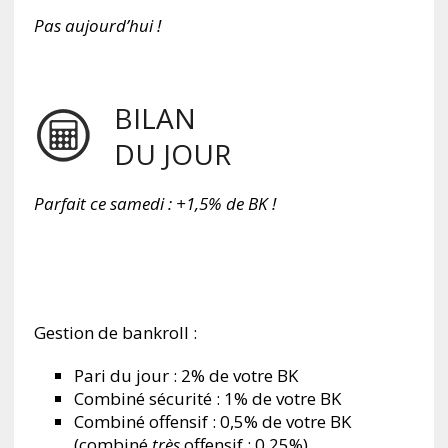
Pas aujourd’hui !
BILAN
DU JOUR
Parfait ce samedi : +1,5% de BK !
Gestion de bankroll :
Pari du jour : 2% de votre BK
Combiné sécurité : 1% de votre BK
Combiné offensif : 0,5% de votre BK
(combiné
très
offensif : 0,25%)