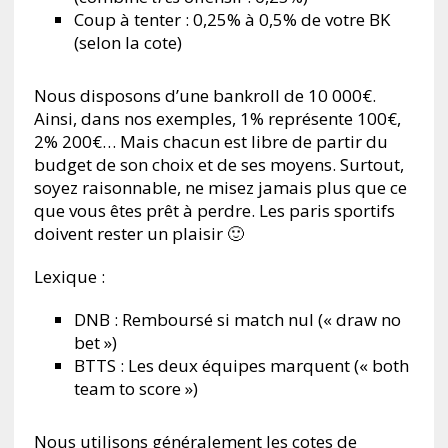
Coup à tenter : 0,25% à 0,5% de votre BK
(selon la cote)
Nous disposons d’une bankroll de 10 000€.
Ainsi, dans nos exemples, 1% représente 100€,
2% 200€… Mais chacun est libre de partir du
budget de son choix et de ses moyens. Surtout,
soyez raisonnable, ne misez jamais plus que ce
que vous êtes prêt à perdre. Les paris sportifs
doivent rester un plaisir 🙂
Lexique :
DNB : Remboursé si match nul (« draw no
bet »)
BTTS : Les deux équipes marquent (« both
team to score »)
Nous utilisons généralement les cotes de