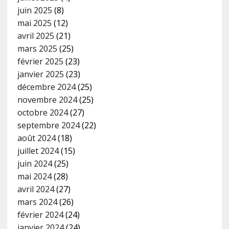
juin 2025
(8)
mai 2025
(12)
avril 2025
(21)
mars 2025
(25)
février 2025
(23)
janvier 2025
(23)
décembre 2024
(25)
novembre 2024
(25)
octobre 2024
(27)
septembre 2024
(22)
août 2024
(18)
juillet 2024
(15)
juin 2024
(25)
mai 2024
(28)
avril 2024
(27)
mars 2024
(26)
février 2024
(24)
janvier 2024
(24)