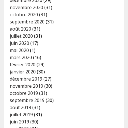
décembre 2020
(29)
novembre 2020
(31)
octobre 2020
(31)
septembre 2020
(31)
août 2020
(31)
juillet 2020
(31)
juin 2020
(17)
mai 2020
(1)
mars 2020
(16)
février 2020
(29)
janvier 2020
(30)
décembre 2019
(27)
novembre 2019
(30)
octobre 2019
(31)
septembre 2019
(30)
août 2019
(31)
juillet 2019
(31)
juin 2019
(30)