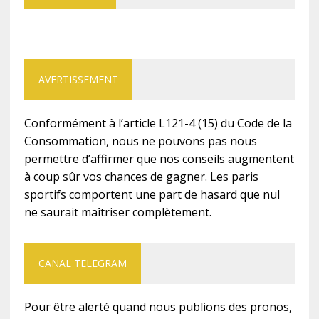
AVERTISSEMENT
Conformément à l’article L121-4 (15) du Code de la
Consommation, nous ne pouvons pas nous
permettre d’affirmer que nos conseils augmentent
à coup sûr vos chances de gagner. Les paris
sportifs comportent une part de hasard que nul
ne saurait maîtriser complètement.
CANAL TELEGRAM
Pour être alerté quand nous publions des pronos,