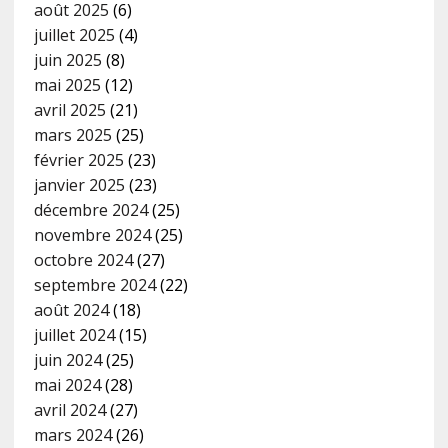
août 2025
(6)
juillet 2025
(4)
juin 2025
(8)
mai 2025
(12)
avril 2025
(21)
mars 2025
(25)
février 2025
(23)
janvier 2025
(23)
décembre 2024
(25)
novembre 2024
(25)
octobre 2024
(27)
septembre 2024
(22)
août 2024
(18)
juillet 2024
(15)
juin 2024
(25)
mai 2024
(28)
avril 2024
(27)
mars 2024
(26)