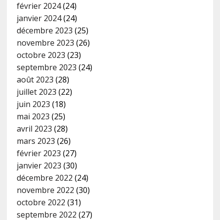
février 2024
(24)
janvier 2024
(24)
décembre 2023
(25)
novembre 2023
(26)
octobre 2023
(23)
septembre 2023
(24)
août 2023
(28)
juillet 2023
(22)
juin 2023
(18)
mai 2023
(25)
avril 2023
(28)
mars 2023
(26)
février 2023
(27)
janvier 2023
(30)
décembre 2022
(24)
novembre 2022
(30)
octobre 2022
(31)
septembre 2022
(27)