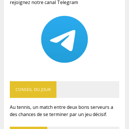
rejoignez notre canal Telegram
CONSEIL DU JOUR
Au tennis, un match entre deux bons serveurs a
des chances de se terminer par un jeu décisif.