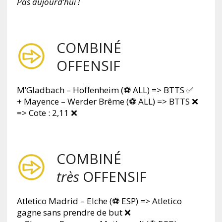
Pas aujourd’hui !
COMBINÉ
OFFENSIF
M’Gladbach – Hoffenheim (⚽ ALL) => BTTS ✅
+ Mayence – Werder Brême (⚽ ALL) => BTTS ❌
=> Cote : 2,11 ❌
COMBINÉ
très
OFFENSIF
Atletico Madrid – Elche (⚽ ESP) => Atletico
gagne sans prendre de but ❌