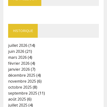
HISTORIQUE
juillet 2026
(14)
juin 2026
(21)
mars 2026
(4)
février 2026
(4)
janvier 2026
(7)
décembre 2025
(4)
novembre 2025
(6)
octobre 2025
(8)
septembre 2025
(11)
août 2025
(6)
juillet 2025
(4)