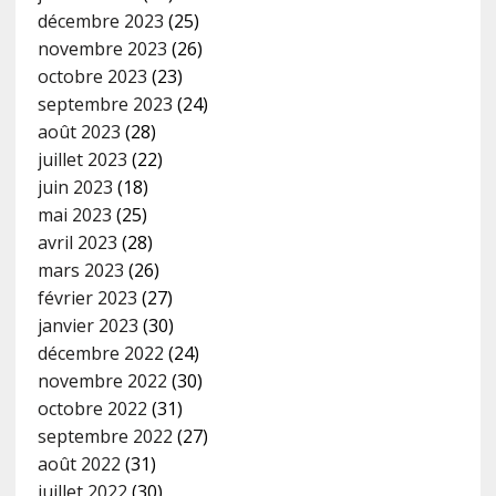
décembre 2023
(25)
novembre 2023
(26)
octobre 2023
(23)
septembre 2023
(24)
août 2023
(28)
juillet 2023
(22)
juin 2023
(18)
mai 2023
(25)
avril 2023
(28)
mars 2023
(26)
février 2023
(27)
janvier 2023
(30)
décembre 2022
(24)
novembre 2022
(30)
octobre 2022
(31)
septembre 2022
(27)
août 2022
(31)
juillet 2022
(30)