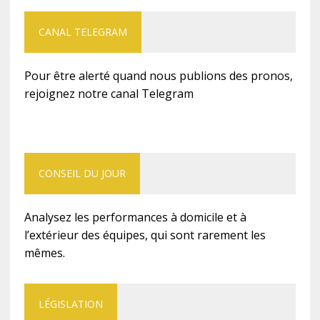
CANAL TELEGRAM
Pour être alerté quand nous publions des pronos,
rejoignez notre canal Telegram
CONSEIL DU JOUR
Analysez les performances à domicile et à
l’extérieur des équipes, qui sont rarement les
mêmes.
LÉGISLATION