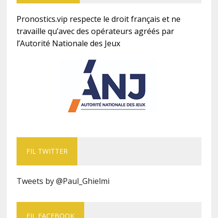
Pronostics.vip respecte le droit français et ne
travaille qu’avec des opérateurs agréés par
l’Autorité Nationale des Jeux
FIL TWITTER
Tweets by @Paul_Ghielmi
FIL FACEBOOK