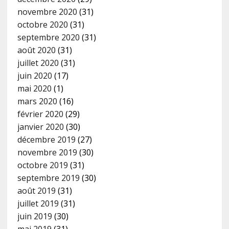
novembre 2020
(31)
octobre 2020
(31)
septembre 2020
(31)
août 2020
(31)
juillet 2020
(31)
juin 2020
(17)
mai 2020
(1)
mars 2020
(16)
février 2020
(29)
janvier 2020
(30)
décembre 2019
(27)
novembre 2019
(30)
octobre 2019
(31)
septembre 2019
(30)
août 2019
(31)
juillet 2019
(31)
juin 2019
(30)
mai 2019
(31)