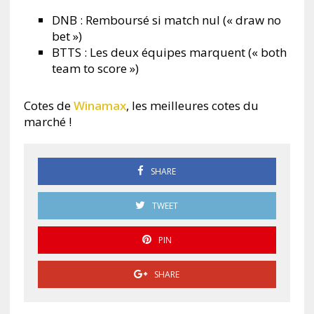
DNB : Remboursé si match nul (« draw no
bet »)
BTTS : Les deux équipes marquent (« both
team to score »)
Cotes de
Winamax
, les meilleures cotes du
marché !
SHARE
TWEET
PIN
SHARE