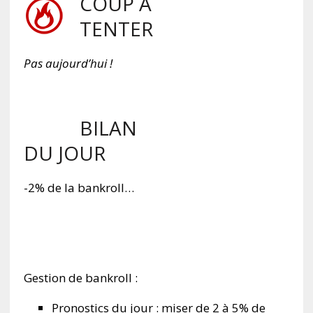
COUP À
TENTER
Pas aujourd’hui !
BILAN
DU JOUR
-2% de la bankroll…
Gestion de bankroll :
Pronostics du jour : miser de 2 à 5% de