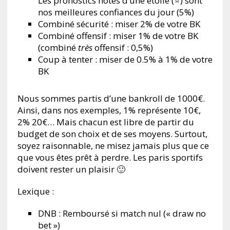
Les pronostics notés d’une étoile (⭐) sont
nos meilleures confiances du jour (5%)
Combiné sécurité : miser 2% de votre BK
Combiné offensif : miser 1% de votre BK
(combiné
très
offensif : 0,5%)
Coup à tenter : miser de 0.5% à 1% de votre
BK
Nous sommes partis d’une bankroll de 1000€.
Ainsi, dans nos exemples, 1% représente 10€,
2% 20€… Mais chacun est libre de partir du
budget de son choix et de ses moyens. Surtout,
soyez raisonnable, ne misez jamais plus que ce
que vous êtes prêt à perdre. Les paris sportifs
doivent rester un plaisir 🙂
Lexique :
DNB : Remboursé si match nul (« draw no
bet »)