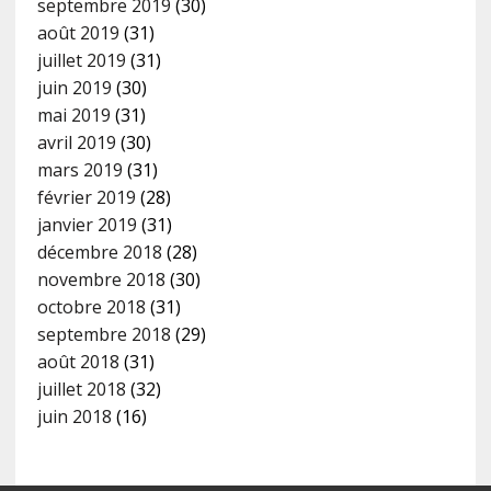
septembre 2019
(30)
août 2019
(31)
juillet 2019
(31)
juin 2019
(30)
mai 2019
(31)
avril 2019
(30)
mars 2019
(31)
février 2019
(28)
janvier 2019
(31)
décembre 2018
(28)
novembre 2018
(30)
octobre 2018
(31)
septembre 2018
(29)
août 2018
(31)
juillet 2018
(32)
juin 2018
(16)