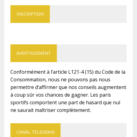
INSCRIPTION
AVERTISSEMENT
Conformément à l’article L121-4 (15) du Code de la
Consommation, nous ne pouvons pas nous
permettre d’affirmer que nos conseils augmentent
à coup sûr vos chances de gagner. Les paris
sportifs comportent une part de hasard que nul
ne saurait maîtriser complètement.
CANAL TELEGRAM