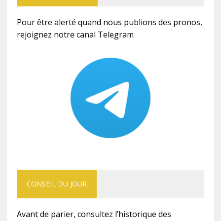
Pour être alerté quand nous publions des pronos,
rejoignez notre canal Telegram
CONSEIL DU JOUR
Avant de parier, consultez l’historique des