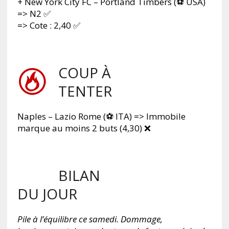
+ New York City FC – Portland Timbers (⚽ USA)
=> N2 ✅
=> Cote : 2,40 ✅
COUP À
TENTER
Naples – Lazio Rome (⚽ ITA) => Immobile
marque au moins 2 buts (4,30) ❌
BILAN
DU JOUR
Pile à l’équilibre ce samedi. Dommage,