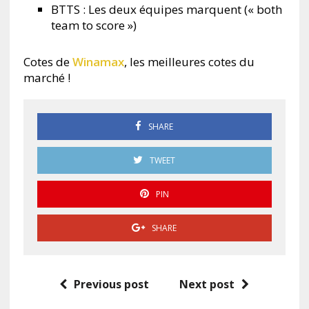
BTTS : Les deux équipes marquent (« both
team to score »)
Cotes de
Winamax
, les meilleures cotes du
marché !
SHARE
TWEET
PIN
SHARE
Previous post
Next post