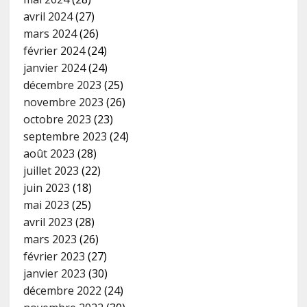
avril 2024
(27)
mars 2024
(26)
février 2024
(24)
janvier 2024
(24)
décembre 2023
(25)
novembre 2023
(26)
octobre 2023
(23)
septembre 2023
(24)
août 2023
(28)
juillet 2023
(22)
juin 2023
(18)
mai 2023
(25)
avril 2023
(28)
mars 2023
(26)
février 2023
(27)
janvier 2023
(30)
décembre 2022
(24)