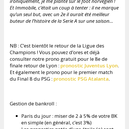
ironiquement, je me plante sur le foot norvégien !
Et Immobile, c’était un coup à tenter : il ne marque
qu’un seul but, avec un 2e il aurait été meilleur
buteur de l’histoire de la Serie A sur une saison…
NB : C’est bientôt le retour de la Ligue des
Champions ! Vous pouvez d’ores et déjà
consulter notre prono gratuit pour le 8e de
finale retour de Lyon :
pronostic Juventus Lyon
.
Et également le prono pour le premier match
du Final 8 du PSG :
pronostic PSG Atalanta
.
Gestion de bankroll :
Paris du jour : miser de 2 à 5% de votre BK
en simple (en général, c’est 3%)