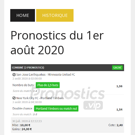
HOME
HISTORIQUE
Pronostics du 1er
août 2020