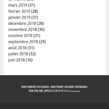
mars 2019
(31)
février 2019
(28)
janvier 2019
(31)
décembre 2018
(28)
novembre 2018
(30)
octobre 2018
(31)
septembre 2018
(29)
août 2018
(31)
juillet 2018
(32)
juin 2018
(16)