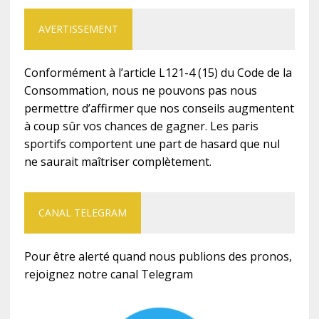
AVERTISSEMENT
Conformément à l’article L121-4 (15) du Code de la
Consommation, nous ne pouvons pas nous
permettre d’affirmer que nos conseils augmentent
à coup sûr vos chances de gagner. Les paris
sportifs comportent une part de hasard que nul
ne saurait maîtriser complètement.
CANAL TELEGRAM
Pour être alerté quand nous publions des pronos,
rejoignez notre canal Telegram