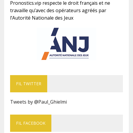
Pronostics.vip respecte le droit français et ne
travaille qu’avec des opérateurs agréés par
l’Autorité Nationale des Jeux
FIL TWITTER
Tweets by @Paul_Ghielmi
FIL FACEBOOK