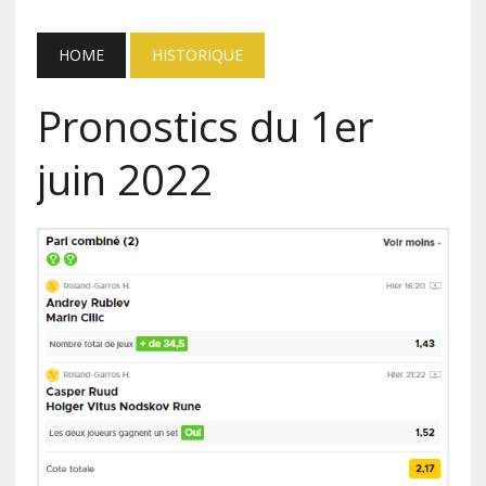
HOME
HISTORIQUE
Pronostics du 1er
juin 2022