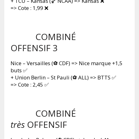
+ TCU – Kansas (🏀 NCAA) => Kansas ❌
=> Cote : 1,99 ❌
COMBINÉ
OFFENSIF 3
Nice – Versailles (⚽ CDF) => Nice marque +1,5
buts ✅
+ Union Berlin – St Pauli (⚽ ALL) => BTTS ✅
=> Cote : 2,45 ✅
COMBINÉ
très
OFFENSIF