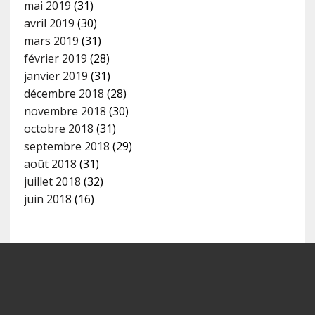
mai 2019
(31)
avril 2019
(30)
mars 2019
(31)
février 2019
(28)
janvier 2019
(31)
décembre 2018
(28)
novembre 2018
(30)
octobre 2018
(31)
septembre 2018
(29)
août 2018
(31)
juillet 2018
(32)
juin 2018
(16)