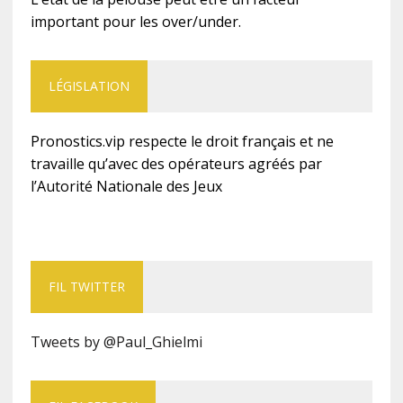
important pour les over/under.
LÉGISLATION
Pronostics.vip respecte le droit français et ne
travaille qu’avec des opérateurs agréés par
l’Autorité Nationale des Jeux
FIL TWITTER
Tweets by @Paul_Ghielmi