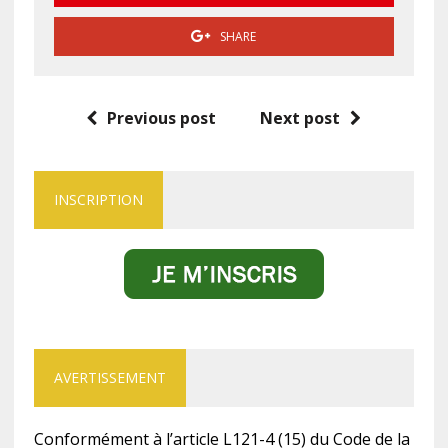
SHARE
Previous post
Next post
INSCRIPTION
AVERTISSEMENT
Conformément à l’article L121-4 (15) du Code de la