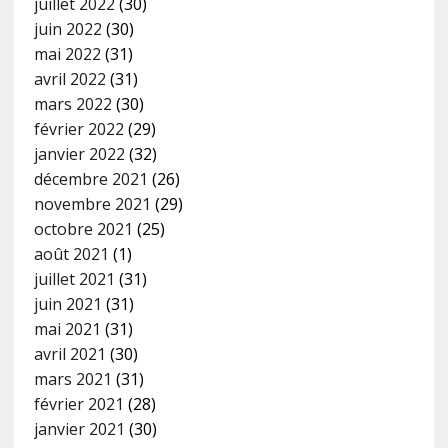
juillet 2022
(30)
juin 2022
(30)
mai 2022
(31)
avril 2022
(31)
mars 2022
(30)
février 2022
(29)
janvier 2022
(32)
décembre 2021
(26)
novembre 2021
(29)
octobre 2021
(25)
août 2021
(1)
juillet 2021
(31)
juin 2021
(31)
mai 2021
(31)
avril 2021
(30)
mars 2021
(31)
février 2021
(28)
janvier 2021
(30)