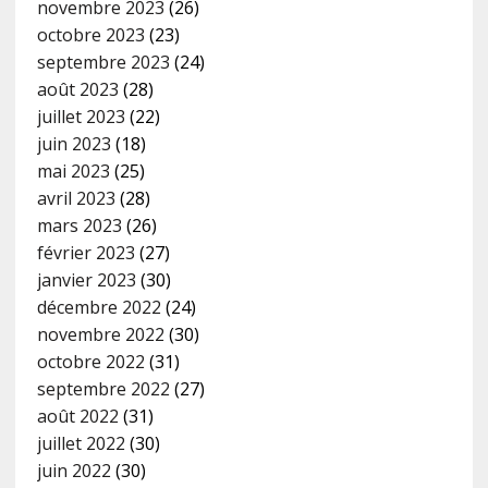
novembre 2023
(26)
octobre 2023
(23)
septembre 2023
(24)
août 2023
(28)
juillet 2023
(22)
juin 2023
(18)
mai 2023
(25)
avril 2023
(28)
mars 2023
(26)
février 2023
(27)
janvier 2023
(30)
décembre 2022
(24)
novembre 2022
(30)
octobre 2022
(31)
septembre 2022
(27)
août 2022
(31)
juillet 2022
(30)
juin 2022
(30)