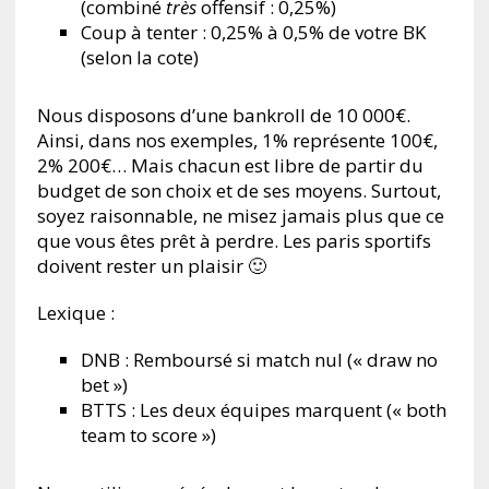
(combiné
très
offensif : 0,25%)
Coup à tenter : 0,25% à 0,5% de votre BK
(selon la cote)
Nous disposons d’une bankroll de 10 000€.
Ainsi, dans nos exemples, 1% représente 100€,
2% 200€… Mais chacun est libre de partir du
budget de son choix et de ses moyens. Surtout,
soyez raisonnable, ne misez jamais plus que ce
que vous êtes prêt à perdre. Les paris sportifs
doivent rester un plaisir 🙂
Lexique :
DNB : Remboursé si match nul (« draw no
bet »)
BTTS : Les deux équipes marquent (« both
team to score »)