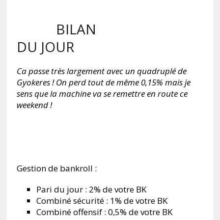
BILAN
DU JOUR
Ca passe très largement avec un quadruplé de
Gyokeres ! On perd tout de même 0,15% mais je
sens que la machine va se remettre en route ce
weekend !
Gestion de bankroll :
Pari du jour : 2% de votre BK
Combiné sécurité : 1% de votre BK
Combiné offensif : 0,5% de votre BK