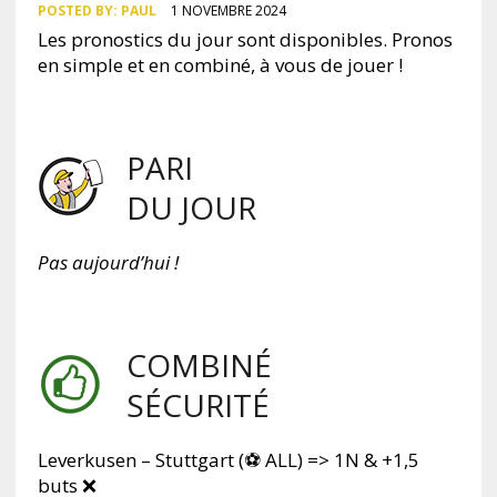
POSTED BY:
PAUL
1 NOVEMBRE 2024
Les pronostics du jour sont disponibles. Pronos
en simple et en combiné, à vous de jouer !
PARI
DU JOUR
Pas aujourd’hui !
COMBINÉ
SÉCURITÉ
Leverkusen – Stuttgart (⚽ ALL) => 1N & +1,5
buts ❌