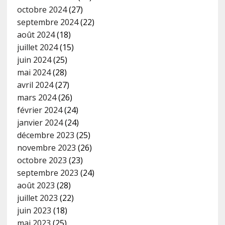
octobre 2024
(27)
septembre 2024
(22)
août 2024
(18)
juillet 2024
(15)
juin 2024
(25)
mai 2024
(28)
avril 2024
(27)
mars 2024
(26)
février 2024
(24)
janvier 2024
(24)
décembre 2023
(25)
novembre 2023
(26)
octobre 2023
(23)
septembre 2023
(24)
août 2023
(28)
juillet 2023
(22)
juin 2023
(18)
mai 2023
(25)