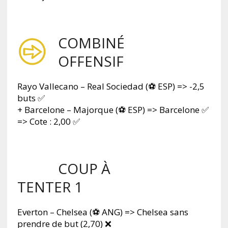
COMBINÉ
OFFENSIF
Rayo Vallecano – Real Sociedad (⚽ ESP) => -2,5
buts ✅
+ Barcelone – Majorque (⚽ ESP) => Barcelone ✅
=> Cote : 2,00 ✅
COUP À
TENTER 1
Everton – Chelsea (⚽ ANG) => Chelsea sans
prendre de but (2,70) ❌