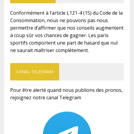
Conformément à l’article L121-4 (15) du Code de la
Consommation, nous ne pouvons pas nous
permettre d’affirmer que nos conseils augmentent
à coup sûr vos chances de gagner. Les paris
sportifs comportent une part de hasard que nul
ne saurait maîtriser complètement.
CANAL TELEGRAM
Pour être alerté quand nous publions des pronos,
rejoignez notre canal Telegram