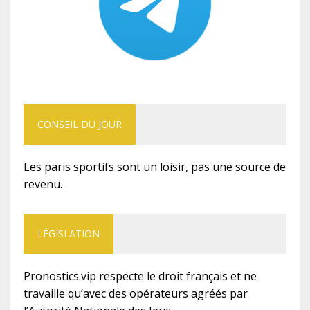
CONSEIL DU JOUR
Les paris sportifs sont un loisir, pas une source de
revenu.
LÉGISLATION
Pronostics.vip respecte le droit français et ne
travaille qu’avec des opérateurs agréés par