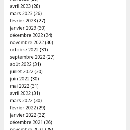
avril 2023
(28)
mars 2023
(26)
février 2023
(27)
janvier 2023
(30)
décembre 2022
(24)
novembre 2022
(30)
octobre 2022
(31)
septembre 2022
(27)
août 2022
(31)
juillet 2022
(30)
juin 2022
(30)
mai 2022
(31)
avril 2022
(31)
mars 2022
(30)
février 2022
(29)
janvier 2022
(32)
décembre 2021
(26)
novembre 2021
(29)