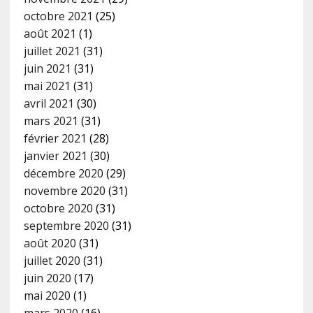
octobre 2021
(25)
août 2021
(1)
juillet 2021
(31)
juin 2021
(31)
mai 2021
(31)
avril 2021
(30)
mars 2021
(31)
février 2021
(28)
janvier 2021
(30)
décembre 2020
(29)
novembre 2020
(31)
octobre 2020
(31)
septembre 2020
(31)
août 2020
(31)
juillet 2020
(31)
juin 2020
(17)
mai 2020
(1)
mars 2020
(16)