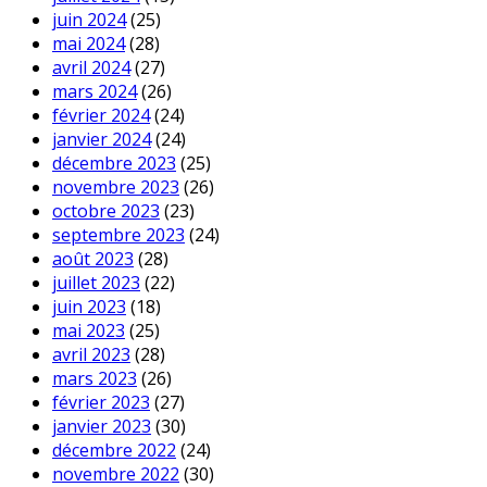
juin 2024
(25)
mai 2024
(28)
avril 2024
(27)
mars 2024
(26)
février 2024
(24)
janvier 2024
(24)
décembre 2023
(25)
novembre 2023
(26)
octobre 2023
(23)
septembre 2023
(24)
août 2023
(28)
juillet 2023
(22)
juin 2023
(18)
mai 2023
(25)
avril 2023
(28)
mars 2023
(26)
février 2023
(27)
janvier 2023
(30)
décembre 2022
(24)
novembre 2022
(30)