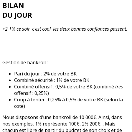
BILAN
DU JOUR
+2,1% ce soir, c’est cool, les deux bonnes confiances passent.
Gestion de bankroll :
Pari du jour : 2% de votre BK
Combiné sécurité : 1% de votre BK
Combiné offensif : 0,5% de votre BK (combiné
très
offensif : 0,25%)
Coup à tenter : 0,25% à 0,5% de votre BK (selon la
cote)
Nous disposons d’une bankroll de 10 000€. Ainsi, dans
nos exemples, 1% représente 100€, 2% 200€… Mais
chacun est libre de partir du budget de son choix et de