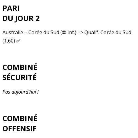
PARI
DU JOUR 2
Australie – Corée du Sud (⚽ Int.) => Qualif. Corée du Sud
(1,60) ✅
COMBINÉ
SÉCURITÉ
Pas aujourd’hui !
COMBINÉ
OFFENSIF