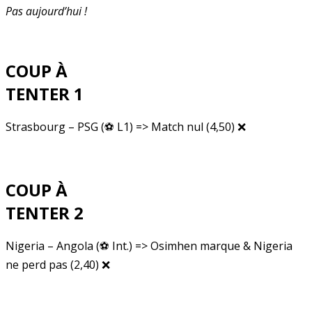
Pas aujourd’hui !
COUP À
TENTER 1
Strasbourg – PSG (⚽ L1) => Match nul (4,50) ❌
COUP À
TENTER 2
Nigeria – Angola (⚽ Int.) => Osimhen marque & Nigeria
ne perd pas (2,40) ❌