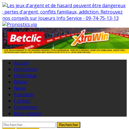
Accueil
Inscription
Historique
Bilans
News
A propos
Contact
Connexion
Mon compte
Rechercher :