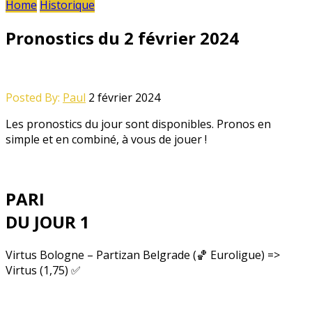
Home
Historique
Pronostics du 2 février 2024
Posted By:
Paul
2 février 2024
Les pronostics du jour sont disponibles. Pronos en
simple et en combiné, à vous de jouer !
PARI
DU JOUR 1
Virtus Bologne – Partizan Belgrade (🏀 Euroligue) =>
Virtus (1,75) ✅