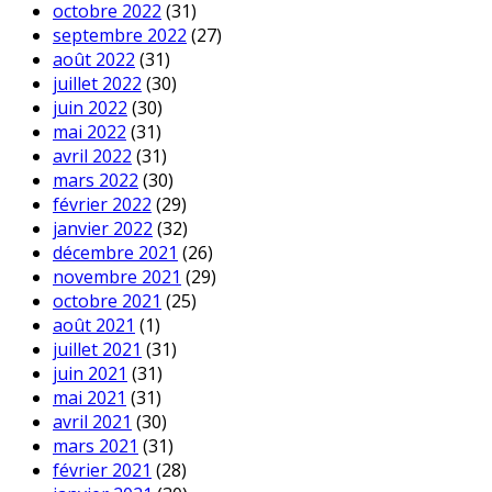
octobre 2022
(31)
septembre 2022
(27)
août 2022
(31)
juillet 2022
(30)
juin 2022
(30)
mai 2022
(31)
avril 2022
(31)
mars 2022
(30)
février 2022
(29)
janvier 2022
(32)
décembre 2021
(26)
novembre 2021
(29)
octobre 2021
(25)
août 2021
(1)
juillet 2021
(31)
juin 2021
(31)
mai 2021
(31)
avril 2021
(30)
mars 2021
(31)
février 2021
(28)