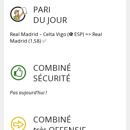
PARI
DU JOUR
Real Madrid – Celta Vigo (⚽ ESP) => Real
Madrid (1,58) ✅
COMBINÉ
SÉCURITÉ
Pas aujourd’hui !
COMBINÉ
très
OFFENSIF