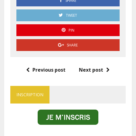
SHARE
TWEET
PIN
SHARE
Previous post
Next post
INSCRIPTION