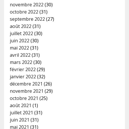
novembre 2022
(30)
octobre 2022
(31)
septembre 2022
(27)
août 2022
(31)
juillet 2022
(30)
juin 2022
(30)
mai 2022
(31)
avril 2022
(31)
mars 2022
(30)
février 2022
(29)
janvier 2022
(32)
décembre 2021
(26)
novembre 2021
(29)
octobre 2021
(25)
août 2021
(1)
juillet 2021
(31)
juin 2021
(31)
mai 2021
(31)