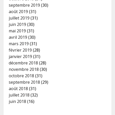
septembre 2019
(30)
août 2019
(31)
juillet 2019
(31)
juin 2019
(30)
mai 2019
(31)
avril 2019
(30)
mars 2019
(31)
février 2019
(28)
janvier 2019
(31)
décembre 2018
(28)
novembre 2018
(30)
octobre 2018
(31)
septembre 2018
(29)
août 2018
(31)
juillet 2018
(32)
juin 2018
(16)