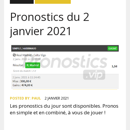
Pronostics du 2
janvier 2021
POSTED BY:
PAUL
2 JANVIER 2021
Les pronostics du jour sont disponibles. Pronos
en simple et en combiné, à vous de jouer !