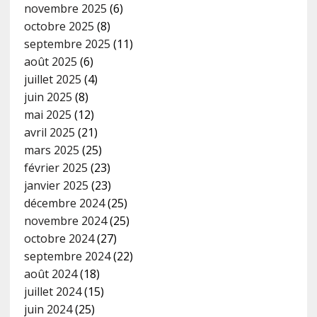
novembre 2025
(6)
octobre 2025
(8)
septembre 2025
(11)
août 2025
(6)
juillet 2025
(4)
juin 2025
(8)
mai 2025
(12)
avril 2025
(21)
mars 2025
(25)
février 2025
(23)
janvier 2025
(23)
décembre 2024
(25)
novembre 2024
(25)
octobre 2024
(27)
septembre 2024
(22)
août 2024
(18)
juillet 2024
(15)
juin 2024
(25)