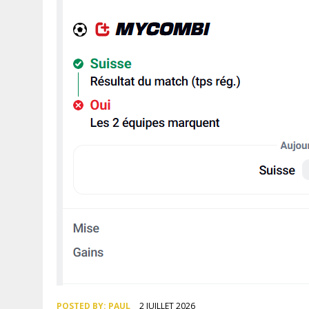
POSTED BY:
PAUL
2 JUILLET 2026