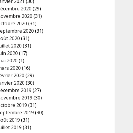
anvier 2021
(30)
décembre 2020
(29)
novembre 2020
(31)
octobre 2020
(31)
septembre 2020
(31)
août 2020
(31)
uillet 2020
(31)
uin 2020
(17)
mai 2020
(1)
mars 2020
(16)
évrier 2020
(29)
anvier 2020
(30)
décembre 2019
(27)
novembre 2019
(30)
octobre 2019
(31)
septembre 2019
(30)
août 2019
(31)
uillet 2019
(31)