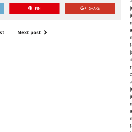
j
PIN
SHARE
j
a
st
Next post
f
j
j
j
a
f