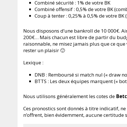
Combiné sécurité : 1% de votre BK
Combiné offensif : 0,5% de votre BK (co
Coup à tenter : 0,25% à 0,5% de votre BK (
Nous disposons d’une bankroll de 10 000€. Ai
200€… Mais chacun est libre de partir du budg
raisonnable, ne misez jamais plus que ce que v
rester un plaisir 🙂
Lexique :
DNB : Remboursé si match nul (« draw no 
BTTS : Les deux équipes marquent (« both
Nous utilisons généralement les cotes de
Betc
Ces pronostics sont donnés à titre indicatif, ne
n’offrent, bien évidemment, aucune certitude 