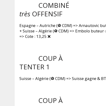
COMBINÉ
très
OFFENSIF
Espagne – Autriche (⚽ CDM) => Arnautovic bu
+ Suisse – Algérie (⚽ CDM) => Embolo buteur
=> Cote : 13,25 ❌
COUP À
TENTER 1
Suisse – Algérie (⚽ CDM) => Suisse gagne & BT
COUP À