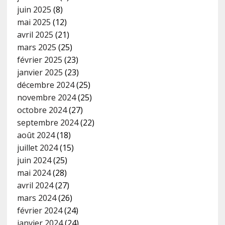
juin 2025
(8)
mai 2025
(12)
avril 2025
(21)
mars 2025
(25)
février 2025
(23)
janvier 2025
(23)
décembre 2024
(25)
novembre 2024
(25)
octobre 2024
(27)
septembre 2024
(22)
août 2024
(18)
juillet 2024
(15)
juin 2024
(25)
mai 2024
(28)
avril 2024
(27)
mars 2024
(26)
février 2024
(24)
janvier 2024
(24)