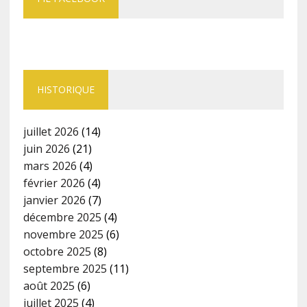
HISTORIQUE
juillet 2026
(14)
juin 2026
(21)
mars 2026
(4)
février 2026
(4)
janvier 2026
(7)
décembre 2025
(4)
novembre 2025
(6)
octobre 2025
(8)
septembre 2025
(11)
août 2025
(6)
juillet 2025
(4)