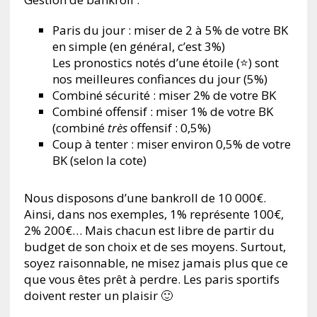
Paris du jour : miser de 2 à 5% de votre BK
en simple (en général, c’est 3%)
Les pronostics notés d’une étoile (⭐) sont
nos meilleures confiances du jour (5%)
Combiné sécurité : miser 2% de votre BK
Combiné offensif : miser 1% de votre BK
(combiné
très
offensif : 0,5%)
Coup à tenter : miser environ 0,5% de votre
BK (selon la cote)
Nous disposons d’une bankroll de 10 000€.
Ainsi, dans nos exemples, 1% représente 100€,
2% 200€… Mais chacun est libre de partir du
budget de son choix et de ses moyens. Surtout,
soyez raisonnable, ne misez jamais plus que ce
que vous êtes prêt à perdre. Les paris sportifs
doivent rester un plaisir 🙂