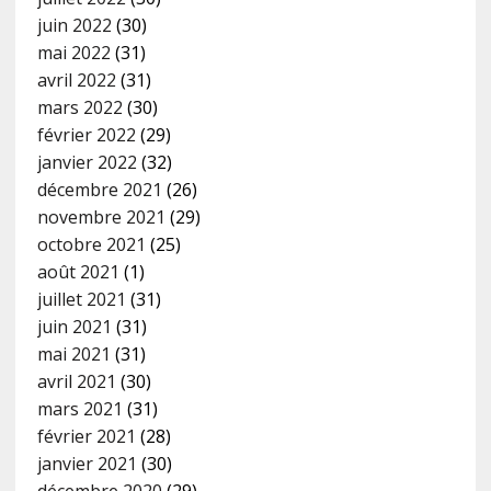
juin 2022
(30)
mai 2022
(31)
avril 2022
(31)
mars 2022
(30)
février 2022
(29)
janvier 2022
(32)
décembre 2021
(26)
novembre 2021
(29)
octobre 2021
(25)
août 2021
(1)
juillet 2021
(31)
juin 2021
(31)
mai 2021
(31)
avril 2021
(30)
mars 2021
(31)
février 2021
(28)
janvier 2021
(30)