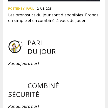
POSTED BY:
PAUL
2 JUIN 2021
Les pronostics du jour sont disponibles. Pronos
en simple et en combiné, à vous de jouer !
PARI
DU JOUR
Pas aujourd’hui !
COMBINÉ
SÉCURITÉ
Pas aujourd’hui !