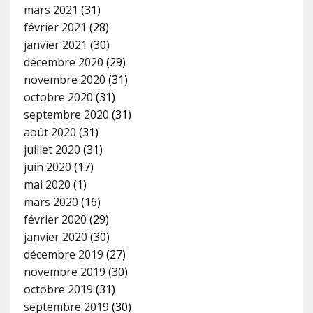
mars 2021
(31)
février 2021
(28)
janvier 2021
(30)
décembre 2020
(29)
novembre 2020
(31)
octobre 2020
(31)
septembre 2020
(31)
août 2020
(31)
juillet 2020
(31)
juin 2020
(17)
mai 2020
(1)
mars 2020
(16)
février 2020
(29)
janvier 2020
(30)
décembre 2019
(27)
novembre 2019
(30)
octobre 2019
(31)
septembre 2019
(30)