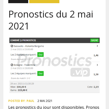
Pronostics du 2 mai
2021
POSTED BY:
PAUL
2 MAI 2021
Les pronostics du jour sont disponibles. Pronos