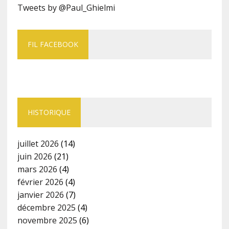
Tweets by @Paul_Ghielmi
FIL FACEBOOK
HISTORIQUE
juillet 2026
(14)
juin 2026
(21)
mars 2026
(4)
février 2026
(4)
janvier 2026
(7)
décembre 2025
(4)
novembre 2025
(6)