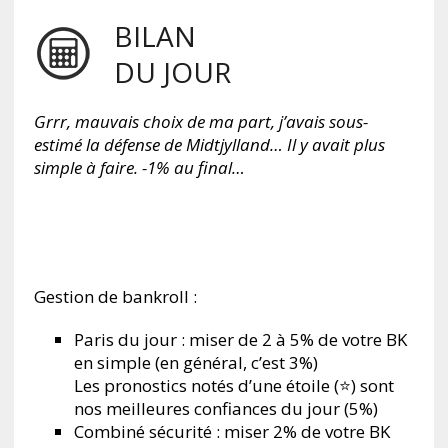
BILAN
DU JOUR
Grrr, mauvais choix de ma part, j’avais sous-
estimé la défense de Midtjylland… Il y avait plus
simple à faire. -1% au final…
Gestion de bankroll :
Paris du jour : miser de 2 à 5% de votre BK
en simple (en général, c’est 3%)
Les pronostics notés d’une étoile (⭐) sont
nos meilleures confiances du jour (5%)
Combiné sécurité : miser 2% de votre BK