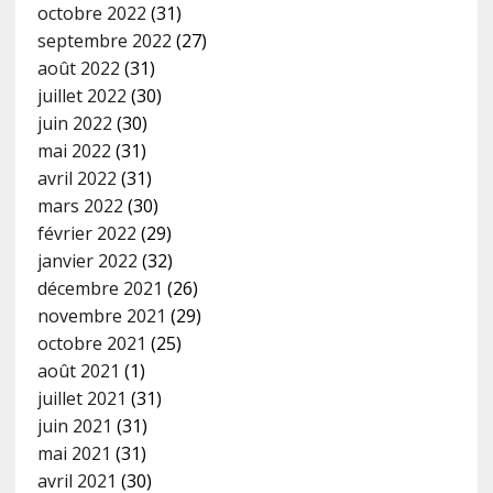
octobre 2022
(31)
septembre 2022
(27)
août 2022
(31)
juillet 2022
(30)
juin 2022
(30)
mai 2022
(31)
avril 2022
(31)
mars 2022
(30)
février 2022
(29)
janvier 2022
(32)
décembre 2021
(26)
novembre 2021
(29)
octobre 2021
(25)
août 2021
(1)
juillet 2021
(31)
juin 2021
(31)
mai 2021
(31)
avril 2021
(30)