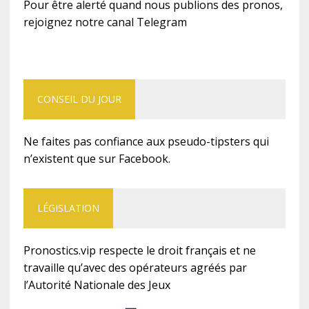
Pour être alerté quand nous publions des pronos,
rejoignez notre canal Telegram
CONSEIL DU JOUR
Ne faites pas confiance aux pseudo-tipsters qui
n’existent que sur Facebook.
LÉGISLATION
Pronostics.vip respecte le droit français et ne
travaille qu’avec des opérateurs agréés par
l’Autorité Nationale des Jeux