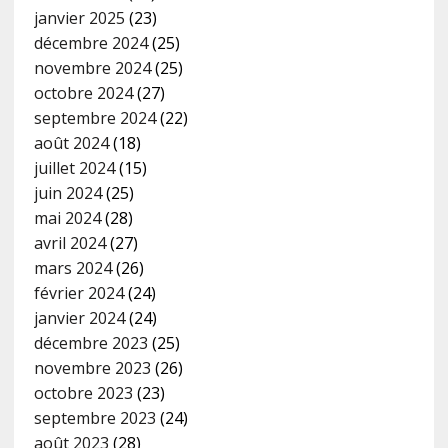
janvier 2025
(23)
décembre 2024
(25)
novembre 2024
(25)
octobre 2024
(27)
septembre 2024
(22)
août 2024
(18)
juillet 2024
(15)
juin 2024
(25)
mai 2024
(28)
avril 2024
(27)
mars 2024
(26)
février 2024
(24)
janvier 2024
(24)
décembre 2023
(25)
novembre 2023
(26)
octobre 2023
(23)
septembre 2023
(24)
août 2023
(28)