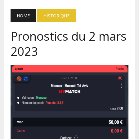
HOME
HISTORIQUE
Pronostics du 2 mars
2023