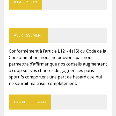
INSCRIPTION
AVERTISSEMENT
Conformément à l’article L121-4 (15) du Code de la
Consommation, nous ne pouvons pas nous
permettre d’affirmer que nos conseils augmentent
à coup sûr vos chances de gagner. Les paris
sportifs comportent une part de hasard que nul
ne saurait maîtriser complètement.
CANAL TELEGRAM