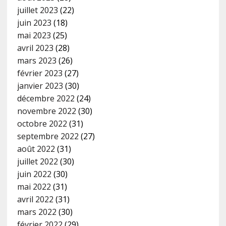
juillet 2023
(22)
juin 2023
(18)
mai 2023
(25)
avril 2023
(28)
mars 2023
(26)
février 2023
(27)
janvier 2023
(30)
décembre 2022
(24)
novembre 2022
(30)
octobre 2022
(31)
septembre 2022
(27)
août 2022
(31)
juillet 2022
(30)
juin 2022
(30)
mai 2022
(31)
avril 2022
(31)
mars 2022
(30)
février 2022
(29)