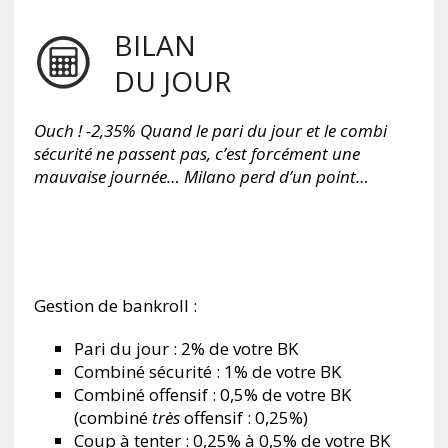
BILAN
DU JOUR
Ouch ! -2,35% Quand le pari du jour et le combi
sécurité ne passent pas, c’est forcément une
mauvaise journée… Milano perd d’un point…
Gestion de bankroll :
Pari du jour : 2% de votre BK
Combiné sécurité : 1% de votre BK
Combiné offensif : 0,5% de votre BK
(combiné
très
offensif : 0,25%)
Coup à tenter : 0,25% à 0,5% de votre BK