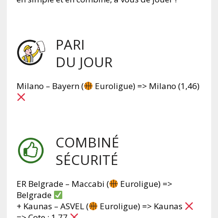
PARI
DU JOUR
Milano – Bayern (
Euroligue) => Milano (1,46)
COMBINÉ
SÉCURITÉ
ER Belgrade – Maccabi (
Euroligue) =>
Belgrade
+ Kaunas – ASVEL (
Euroligue) => Kaunas
=> Cote : 1,77