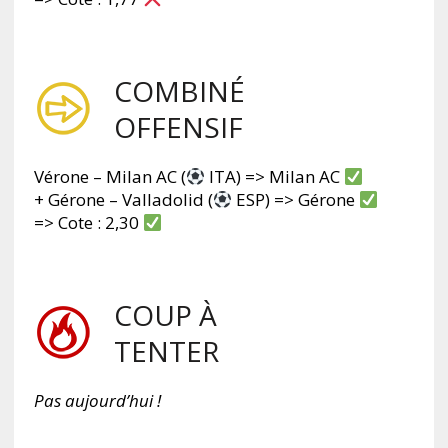
COMBINÉ
OFFENSIF
Vérone – Milan AC (
ITA) => Milan AC
+ Gérone – Valladolid (
ESP) => Gérone
=> Cote : 2,30
COUP À
TENTER
Pas aujourd’hui !