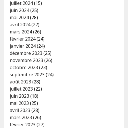
juillet 2024
(15)
juin 2024
(25)
mai 2024
(28)
avril 2024
(27)
mars 2024
(26)
février 2024
(24)
janvier 2024
(24)
décembre 2023
(25)
novembre 2023
(26)
octobre 2023
(23)
septembre 2023
(24)
août 2023
(28)
juillet 2023
(22)
juin 2023
(18)
mai 2023
(25)
avril 2023
(28)
mars 2023
(26)
février 2023
(27)