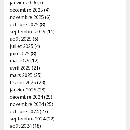
janvier 2026
(7)
décembre 2025
(4)
novembre 2025
(6)
octobre 2025
(8)
septembre 2025
(11)
août 2025
(6)
juillet 2025
(4)
juin 2025
(8)
mai 2025
(12)
avril 2025
(21)
mars 2025
(25)
février 2025
(23)
janvier 2025
(23)
décembre 2024
(25)
novembre 2024
(25)
octobre 2024
(27)
septembre 2024
(22)
août 2024
(18)