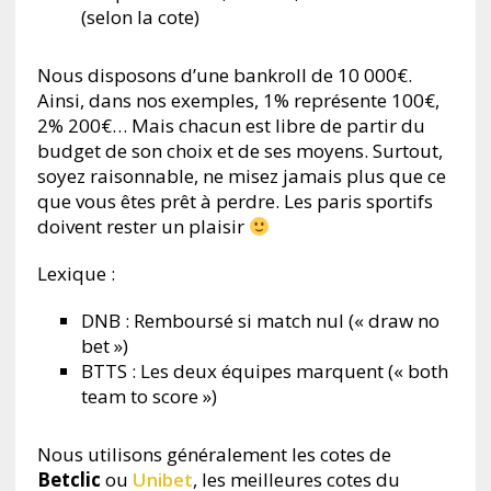
(selon la cote)
Nous disposons d’une bankroll de 10 000€.
Ainsi, dans nos exemples, 1% représente 100€,
2% 200€… Mais chacun est libre de partir du
budget de son choix et de ses moyens. Surtout,
soyez raisonnable, ne misez jamais plus que ce
que vous êtes prêt à perdre. Les paris sportifs
doivent rester un plaisir
Lexique :
DNB : Remboursé si match nul (« draw no
bet »)
BTTS : Les deux équipes marquent (« both
team to score »)
Nous utilisons généralement les cotes de
Betclic
ou
Unibet
, les meilleures cotes du