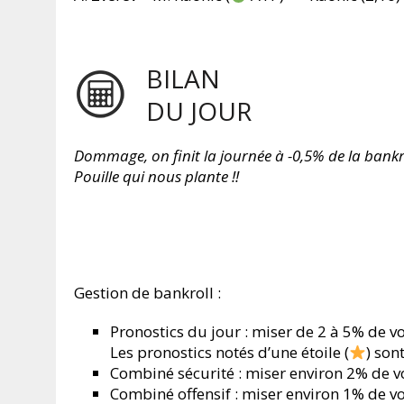
BILAN
DU JOUR
Dommage, on finit la journée à -0,5% de la bankro
Pouille qui nous plante !!
Gestion de bankroll :
Pronostics du jour : miser de 2 à 5% de vo
Les pronostics notés d’une étoile (
) son
Combiné sécurité : miser environ 2% de v
Combiné offensif : miser environ 1% de v