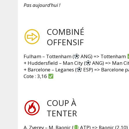
Pas aujourd’hui !
COMBINÉ
OFFENSIF
Fulham – Tottenham (
ANG) => Tottenham
+ Huddersfield – Man City (
ANG) => Man Cit
+ Barcelone – Leganes (
ESP) => Barcelone p
Cote : 3,16
COUP À
TENTER
A. Zverev – M. Raonic (
ATP) => Raonic (2,10