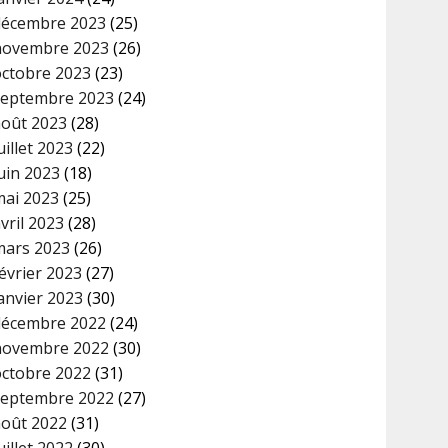
décembre 2023
(25)
novembre 2023
(26)
octobre 2023
(23)
septembre 2023
(24)
août 2023
(28)
uillet 2023
(22)
uin 2023
(18)
mai 2023
(25)
vril 2023
(28)
mars 2023
(26)
évrier 2023
(27)
anvier 2023
(30)
décembre 2022
(24)
novembre 2022
(30)
octobre 2022
(31)
septembre 2022
(27)
août 2022
(31)
uillet 2022
(30)