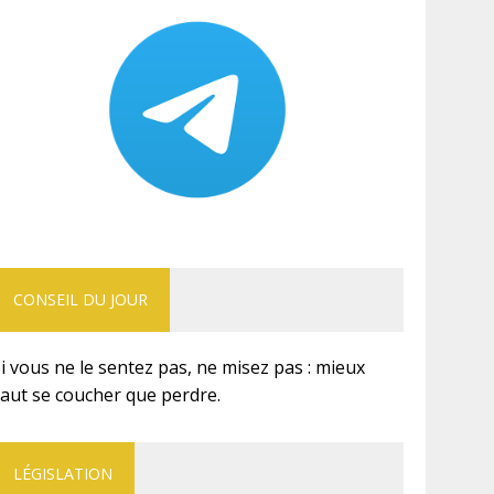
CONSEIL DU JOUR
i vous ne le sentez pas, ne misez pas : mieux
aut se coucher que perdre.
LÉGISLATION