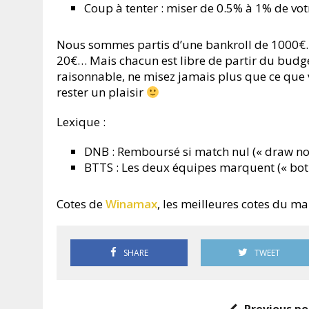
Coup à tenter : miser de 0.5% à 1% de vot
Nous sommes partis d’une bankroll de 1000€. 
20€… Mais chacun est libre de partir du budge
raisonnable, ne misez jamais plus que ce que v
rester un plaisir
Lexique :
DNB : Remboursé si match nul (« draw no 
BTTS : Les deux équipes marquent (« both
Cotes de
Winamax
, les meilleures cotes du ma
SHARE
TWEET