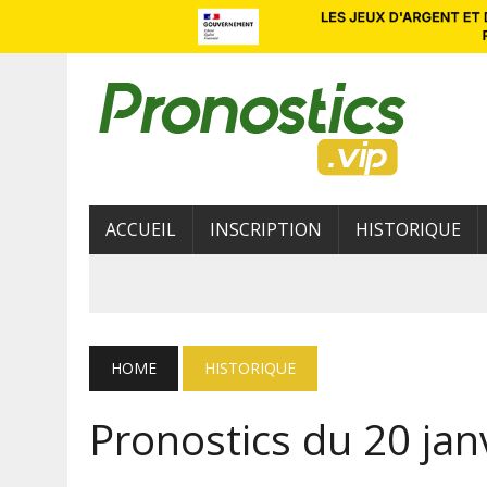
ACCUEIL
INSCRIPTION
HISTORIQUE
HOME
HISTORIQUE
Pronostics du 20 jan