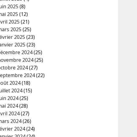
uin 2025
(8)
mai 2025
(12)
vril 2025
(21)
mars 2025
(25)
évrier 2025
(23)
anvier 2025
(23)
décembre 2024
(25)
novembre 2024
(25)
octobre 2024
(27)
septembre 2024
(22)
août 2024
(18)
uillet 2024
(15)
uin 2024
(25)
mai 2024
(28)
vril 2024
(27)
mars 2024
(26)
évrier 2024
(24)
anvier 2024
(24)