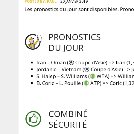
POSTED BY:
PAUL
20 JANVIER 2019
Les pronostics du jour sont disponibles. Prono
PRONOSTICS
DU JOUR
Iran – Oman (
Coupe d’Asie) => Iran (1,
Jordanie – Vietnam (
Coupe d’Asie) => J
S. Halep – S. Williams (
WTA) => William
B. Coric – L. Pouille (
ATP) => Coric (1,3
COMBINÉ
SÉCURITÉ