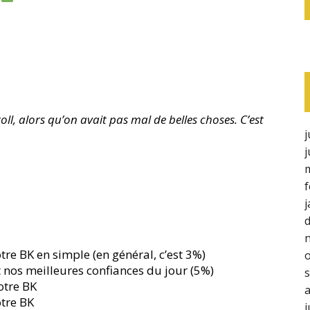
ll, alors qu’on avait pas mal de belles choses. C’est
j
j
f
j
tre BK en simple (en général, c’est 3%)
t nos meilleures confiances du jour (5%)
otre BK
otre BK
j