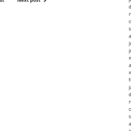
st
Next post
j
j
a
f
j
j