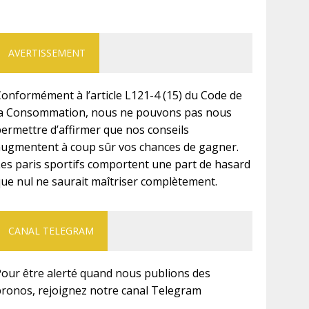
AVERTISSEMENT
onformément à l’article L121-4 (15) du Code de
la Consommation, nous ne pouvons pas nous
ermettre d’affirmer que nos conseils
augmentent à coup sûr vos chances de gagner.
Les paris sportifs comportent une part de hasard
ue nul ne saurait maîtriser complètement.
CANAL TELEGRAM
Pour être alerté quand nous publions des
pronos, rejoignez notre canal Telegram