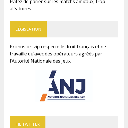
Évitez de parier sur les matchs amicaux, trop
aléatoires.
LÉGISLATION
Pronostics.vip respecte le droit français et ne
travaille qu’avec des opérateurs agréés par
l’Autorité Nationale des Jeux
FIL TWITTER