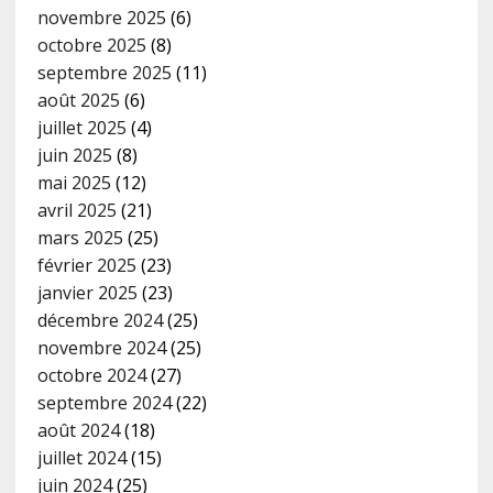
novembre 2025
(6)
octobre 2025
(8)
septembre 2025
(11)
août 2025
(6)
juillet 2025
(4)
juin 2025
(8)
mai 2025
(12)
avril 2025
(21)
mars 2025
(25)
février 2025
(23)
janvier 2025
(23)
décembre 2024
(25)
novembre 2024
(25)
octobre 2024
(27)
septembre 2024
(22)
août 2024
(18)
juillet 2024
(15)
juin 2024
(25)