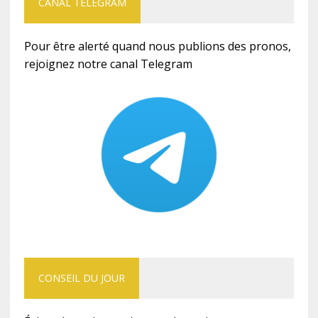
CANAL TELEGRAM
Pour être alerté quand nous publions des pronos,
rejoignez notre canal Telegram
CONSEIL DU JOUR