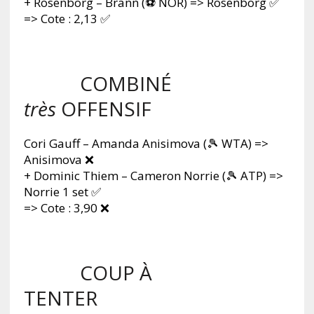
+ Rosenborg – Brann (⚽ NOR) => Rosenborg ✅
=> Cote : 2,13 ✅
COMBINÉ
très
OFFENSIF
Cori Gauff – Amanda Anisimova (🎾 WTA) =>
Anisimova ❌
+ Dominic Thiem – Cameron Norrie (🎾 ATP) =>
Norrie 1 set ✅
=> Cote : 3,90 ❌
COUP À
TENTER