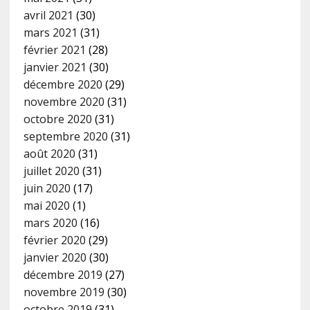
avril 2021
(30)
mars 2021
(31)
février 2021
(28)
janvier 2021
(30)
décembre 2020
(29)
novembre 2020
(31)
octobre 2020
(31)
septembre 2020
(31)
août 2020
(31)
juillet 2020
(31)
juin 2020
(17)
mai 2020
(1)
mars 2020
(16)
février 2020
(29)
janvier 2020
(30)
décembre 2019
(27)
novembre 2019
(30)
octobre 2019
(31)