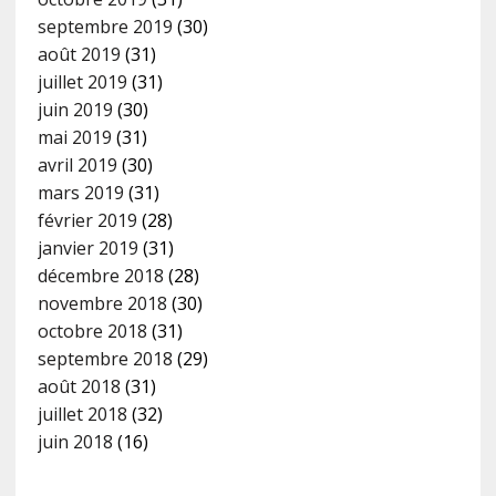
septembre 2019
(30)
août 2019
(31)
juillet 2019
(31)
juin 2019
(30)
mai 2019
(31)
avril 2019
(30)
mars 2019
(31)
février 2019
(28)
janvier 2019
(31)
décembre 2018
(28)
novembre 2018
(30)
octobre 2018
(31)
septembre 2018
(29)
août 2018
(31)
juillet 2018
(32)
juin 2018
(16)