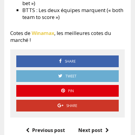
bet »)
BTTS : Les deux équipes marquent (« both
team to score »)
Cotes de
Winamax
, les meilleures cotes du
marché !
SHARE
TWEET
PIN
SHARE
Previous post
Next post