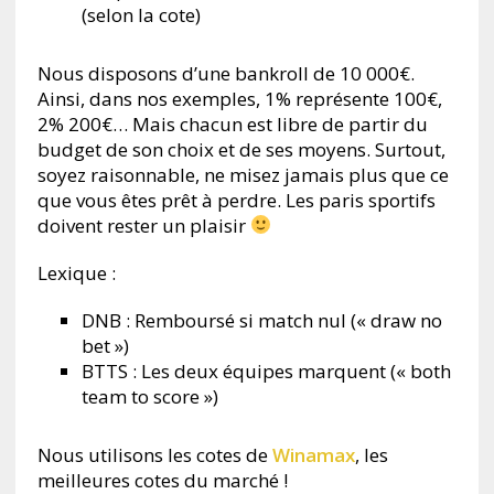
(selon la cote)
Nous disposons d’une bankroll de 10 000€.
Ainsi, dans nos exemples, 1% représente 100€,
2% 200€… Mais chacun est libre de partir du
budget de son choix et de ses moyens. Surtout,
soyez raisonnable, ne misez jamais plus que ce
que vous êtes prêt à perdre. Les paris sportifs
doivent rester un plaisir
Lexique :
DNB : Remboursé si match nul (« draw no
bet »)
BTTS : Les deux équipes marquent (« both
team to score »)
Nous utilisons les cotes de
Winamax
, les
meilleures cotes du marché !