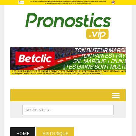
HOME
HISTORIQUE