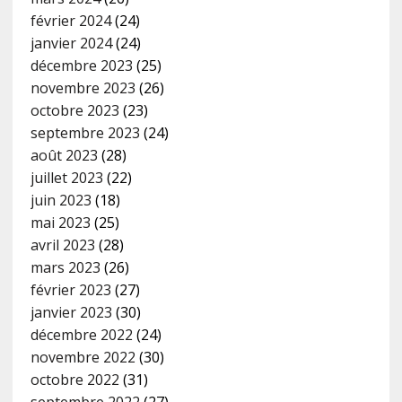
février 2024
(24)
janvier 2024
(24)
décembre 2023
(25)
novembre 2023
(26)
octobre 2023
(23)
septembre 2023
(24)
août 2023
(28)
juillet 2023
(22)
juin 2023
(18)
mai 2023
(25)
avril 2023
(28)
mars 2023
(26)
février 2023
(27)
janvier 2023
(30)
décembre 2022
(24)
novembre 2022
(30)
octobre 2022
(31)