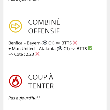
COMBINÉ
OFFENSIF
Benfica – Bayern (
C1) => BTTS
+ Man United – Atalanta (
C1) => BTTS
=> Cote : 2,23
COUP À
TENTER
Pas aujourd’hui !