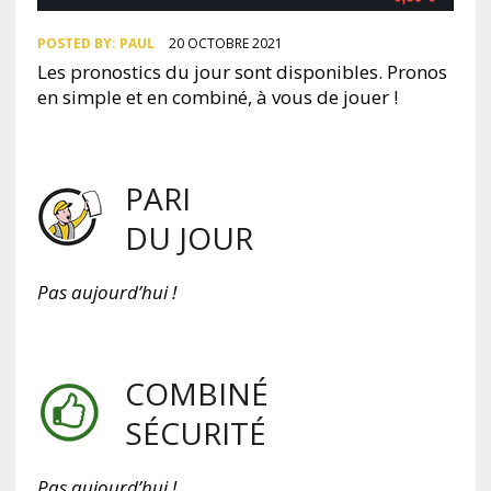
POSTED BY:
PAUL
20 OCTOBRE 2021
Les pronostics du jour sont disponibles. Pronos
en simple et en combiné, à vous de jouer !
PARI
DU JOUR
Pas aujourd’hui !
COMBINÉ
SÉCURITÉ
Pas aujourd’hui !