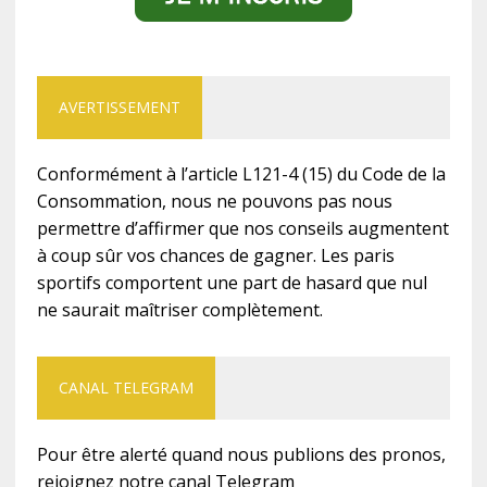
AVERTISSEMENT
Conformément à l’article L121-4 (15) du Code de la
Consommation, nous ne pouvons pas nous
permettre d’affirmer que nos conseils augmentent
à coup sûr vos chances de gagner. Les paris
sportifs comportent une part de hasard que nul
ne saurait maîtriser complètement.
CANAL TELEGRAM
Pour être alerté quand nous publions des pronos,
rejoignez notre canal Telegram