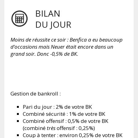
BILAN
DU JOUR
Moins de réussite ce soir : Benfica a eu beaucoup
d’occasions mais Neuer était encore dans un
grand soir. Donc -0,5% de BK.
Gestion de bankroll :
Pari du jour : 2% de votre BK
Combiné sécurité : 1% de votre BK
Combiné offensif : 0,5% de votre BK
(combiné
très
offensif : 0,25%)
Coup à tenter : environ 0,25% de votre BK