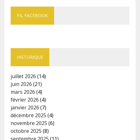
FIL FACEBOOK
HISTORIQUE
juillet 2026
(14)
juin 2026
(21)
mars 2026
(4)
février 2026
(4)
janvier 2026
(7)
décembre 2025
(4)
novembre 2025
(6)
octobre 2025
(8)
septembre 2025
(11)