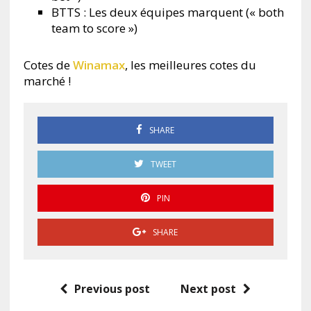
BTTS : Les deux équipes marquent (« both
team to score »)
Cotes de
Winamax
, les meilleures cotes du
marché !
SHARE
TWEET
PIN
SHARE
Previous post
Next post