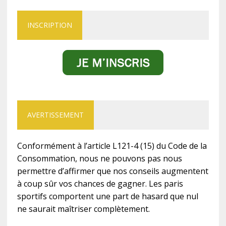
INSCRIPTION
AVERTISSEMENT
Conformément à l’article L121-4 (15) du Code de la
Consommation, nous ne pouvons pas nous
permettre d’affirmer que nos conseils augmentent
à coup sûr vos chances de gagner. Les paris
sportifs comportent une part de hasard que nul
ne saurait maîtriser complètement.