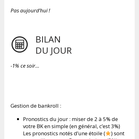
Pas aujourd’hui !
BILAN
DU JOUR
-1% ce soir…
Gestion de bankroll :
Pronostics du jour : miser de 2 à 5% de
votre BK en simple (en général, c’est 3%)
Les pronostics notés d’une étoile (
) sont