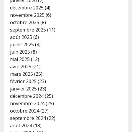
janvier 2026
(7)
décembre 2025
(4)
novembre 2025
(6)
octobre 2025
(8)
septembre 2025
(11)
août 2025
(6)
juillet 2025
(4)
juin 2025
(8)
mai 2025
(12)
avril 2025
(21)
mars 2025
(25)
février 2025
(23)
janvier 2025
(23)
décembre 2024
(25)
novembre 2024
(25)
octobre 2024
(27)
septembre 2024
(22)
août 2024
(18)