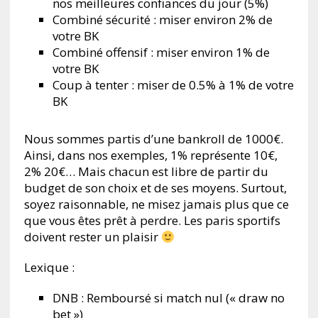
nos meilleures confiances du jour (5%)
Combiné sécurité : miser environ 2% de
votre BK
Combiné offensif : miser environ 1% de
votre BK
Coup à tenter : miser de 0.5% à 1% de votre
BK
Nous sommes partis d’une bankroll de 1000€.
Ainsi, dans nos exemples, 1% représente 10€,
2% 20€… Mais chacun est libre de partir du
budget de son choix et de ses moyens. Surtout,
soyez raisonnable, ne misez jamais plus que ce
que vous êtes prêt à perdre. Les paris sportifs
doivent rester un plaisir
Lexique :
DNB : Remboursé si match nul (« draw no
bet »)