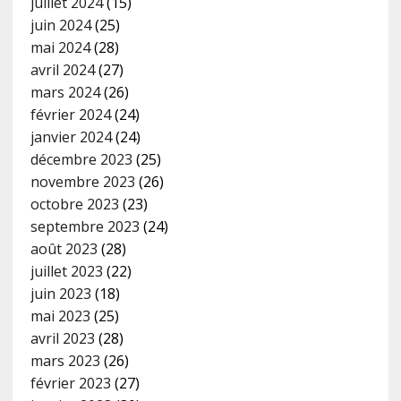
juillet 2024
(15)
juin 2024
(25)
mai 2024
(28)
avril 2024
(27)
mars 2024
(26)
février 2024
(24)
janvier 2024
(24)
décembre 2023
(25)
novembre 2023
(26)
octobre 2023
(23)
septembre 2023
(24)
août 2023
(28)
juillet 2023
(22)
juin 2023
(18)
mai 2023
(25)
avril 2023
(28)
mars 2023
(26)
février 2023
(27)