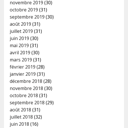
novembre 2019
(30)
octobre 2019
(31)
septembre 2019
(30)
août 2019
(31)
juillet 2019
(31)
juin 2019
(30)
mai 2019
(31)
avril 2019
(30)
mars 2019
(31)
février 2019
(28)
janvier 2019
(31)
décembre 2018
(28)
novembre 2018
(30)
octobre 2018
(31)
septembre 2018
(29)
août 2018
(31)
juillet 2018
(32)
juin 2018
(16)