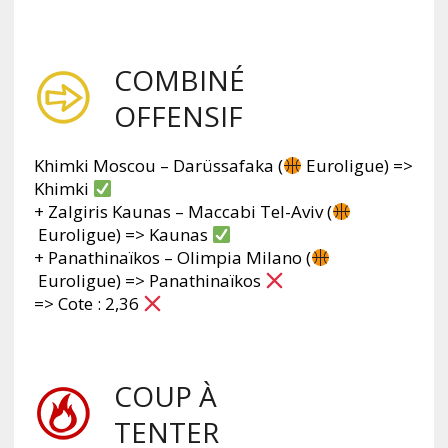
COMBINÉ
OFFENSIF
Khimki Moscou – Darüssafaka (
Euroligue) =>
Khimki
+ Zalgiris Kaunas – Maccabi Tel-Aviv (
Euroligue) => Kaunas
+ Panathinaïkos – Olimpia Milano (
Euroligue) => Panathinaïkos
=> Cote : 2,36
COUP À
TENTER