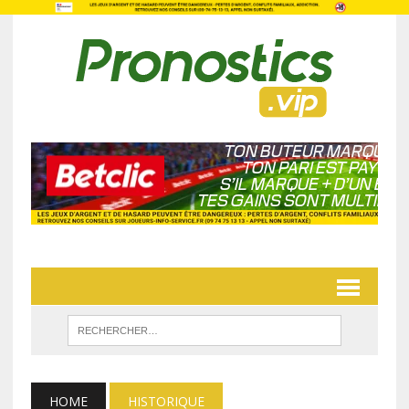
HOME
HISTORIQUE