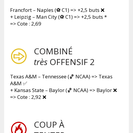
Francfort – Naples (⚽ C1) => +2,5 buts ❌
+ Leipzig – Man City (⚽ C1) => +2,5 buts *
=> Cote : 2,69
COMBINÉ
très
OFFENSIF 2
Texas A&M – Tennessee (🏀 NCAA) => Texas
A&M ✅
+ Kansas State – Baylor (🏀 NCAA) => Baylor ❌
=> Cote : 2,92 ❌
COUP À