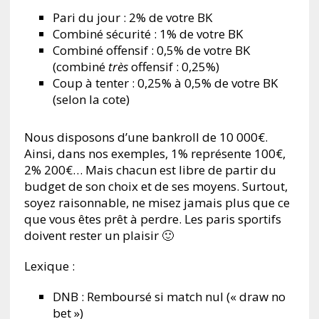
Pari du jour : 2% de votre BK
Combiné sécurité : 1% de votre BK
Combiné offensif : 0,5% de votre BK
(combiné
très
offensif : 0,25%)
Coup à tenter : 0,25% à 0,5% de votre BK
(selon la cote)
Nous disposons d’une bankroll de 10 000€.
Ainsi, dans nos exemples, 1% représente 100€,
2% 200€… Mais chacun est libre de partir du
budget de son choix et de ses moyens. Surtout,
soyez raisonnable, ne misez jamais plus que ce
que vous êtes prêt à perdre. Les paris sportifs
doivent rester un plaisir 🙂
Lexique :
DNB : Remboursé si match nul (« draw no
bet »)