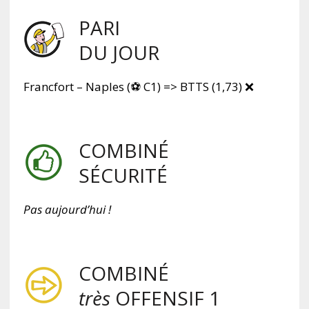
PARI
DU JOUR
Francfort – Naples (⚽ C1) => BTTS (1,73) ❌
COMBINÉ
SÉCURITÉ
Pas aujourd’hui !
COMBINÉ
très
OFFENSIF 1