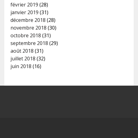
février 2019
(28)
janvier 2019
(31)
décembre 2018
(28)
novembre 2018
(30)
octobre 2018
(31)
septembre 2018
(29)
août 2018
(31)
juillet 2018
(32)
juin 2018
(16)