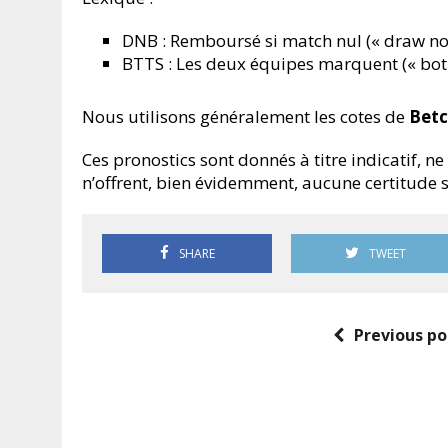
DNB : Remboursé si match nul (« draw no 
BTTS : Les deux équipes marquent (« both
Nous utilisons généralement les cotes de
Betc
Ces pronostics sont donnés à titre indicatif, ne
n’offrent, bien évidemment, aucune certitude 
SHARE
TWEET
Previous po