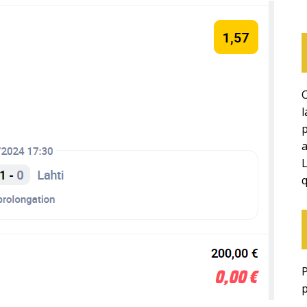
C
p
q