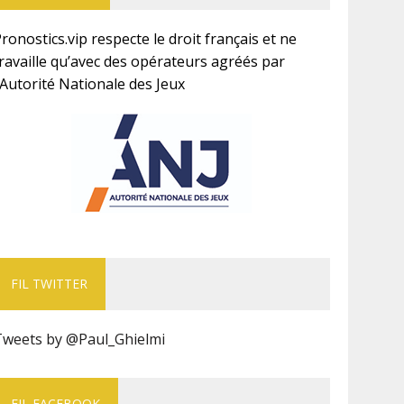
ronostics.vip respecte le droit français et ne
ravaille qu’avec des opérateurs agréés par
’Autorité Nationale des Jeux
FIL TWITTER
Tweets by @Paul_Ghielmi
FIL FACEBOOK