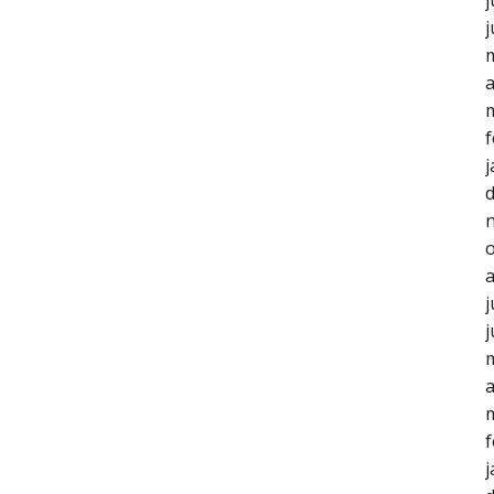
j
a
f
j
j
j
a
f
j