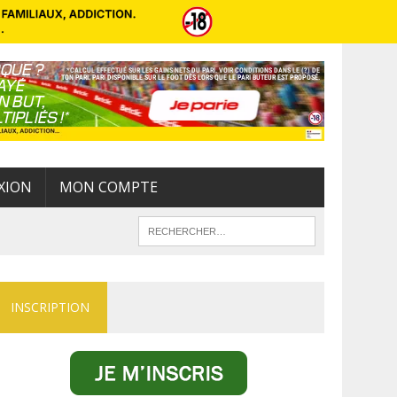
XION
MON COMPTE
INSCRIPTION