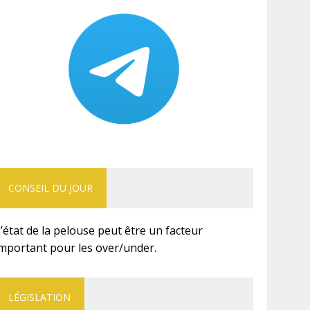
CONSEIL DU JOUR
’état de la pelouse peut être un facteur
important pour les over/under.
LÉGISLATION