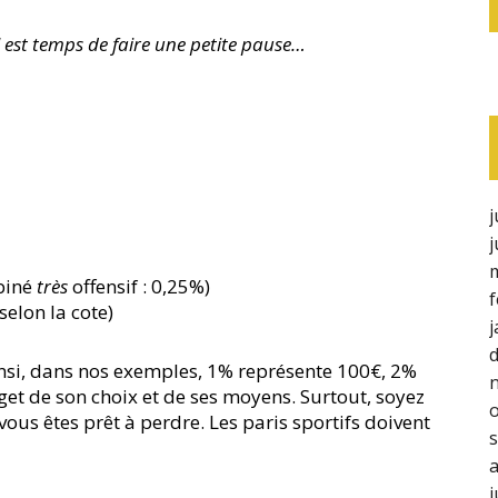
l est temps de faire une petite pause…
j
j
mbiné
très
offensif : 0,25%)
f
selon la cote)
j
nsi, dans nos exemples, 1% représente 100€, 2%
et de son choix et de ses moyens. Surtout, soyez
ous êtes prêt à perdre. Les paris sportifs doivent
j