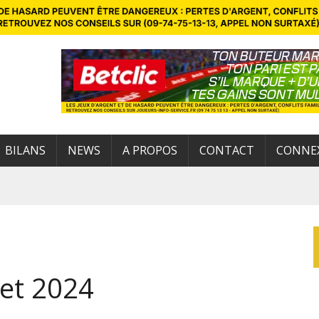
BILANS
NEWS
A PROPOS
CONTACT
CONNE
let 2024