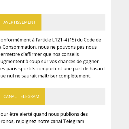
AVERTISSEMENT
onformément à l’article L121-4 (15) du Code de
la Consommation, nous ne pouvons pas nous
ermettre d’affirmer que nos conseils
augmentent à coup sûr vos chances de gagner.
Les paris sportifs comportent une part de hasard
ue nul ne saurait maîtriser complètement.
CANAL TELEGRAM
Pour être alerté quand nous publions des
pronos, rejoignez notre canal Telegram