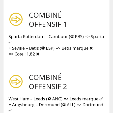
COMBINÉ
OFFENSIF 1
Sparta Rotterdam – Cambuur (⚽ PBS) => Sparta
✅
+ Séville – Betis (⚽ ESP) => Betis marque ❌
=> Cote : 1,82 ❌
COMBINÉ
OFFENSIF 2
West Ham – Leeds (⚽ ANG) => Leeds marque ✅
+ Augsbourg – Dortmund (⚽ ALL) => Dortmund
✅