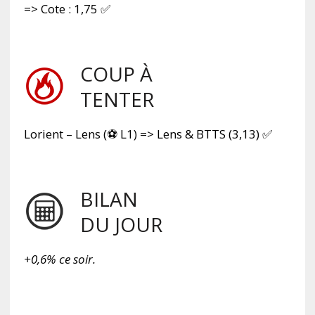
=> Cote : 1,75 ✅
COUP À
TENTER
Lorient – Lens (⚽ L1) => Lens & BTTS (3,13) ✅
BILAN
DU JOUR
+0,6% ce soir.