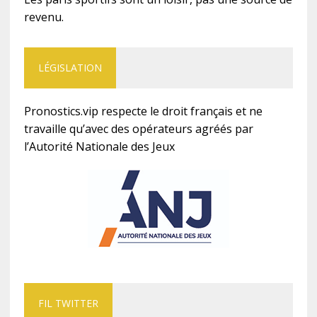
revenu.
LÉGISLATION
Pronostics.vip respecte le droit français et ne
travaille qu’avec des opérateurs agréés par
l’Autorité Nationale des Jeux
FIL TWITTER