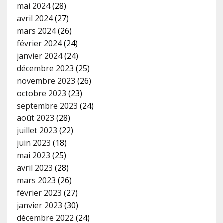
mai 2024
(28)
avril 2024
(27)
mars 2024
(26)
février 2024
(24)
janvier 2024
(24)
décembre 2023
(25)
novembre 2023
(26)
octobre 2023
(23)
septembre 2023
(24)
août 2023
(28)
juillet 2023
(22)
juin 2023
(18)
mai 2023
(25)
avril 2023
(28)
mars 2023
(26)
février 2023
(27)
janvier 2023
(30)
décembre 2022
(24)