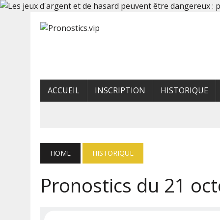
ACCUEIL
INSCRIPTION
HISTORIQUE
HOME
HISTORIQUE
Pronostics du 21 oc