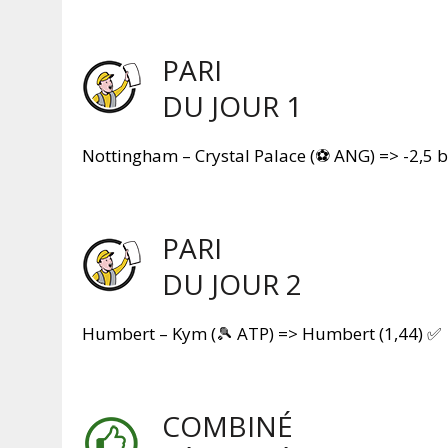
PARI
DU JOUR 1
Nottingham – Crystal Palace (⚽ ANG) => -2,5 b
PARI
DU JOUR 2
Humbert – Kym (🎾 ATP) => Humbert (1,44) ✅
COMBINÉ