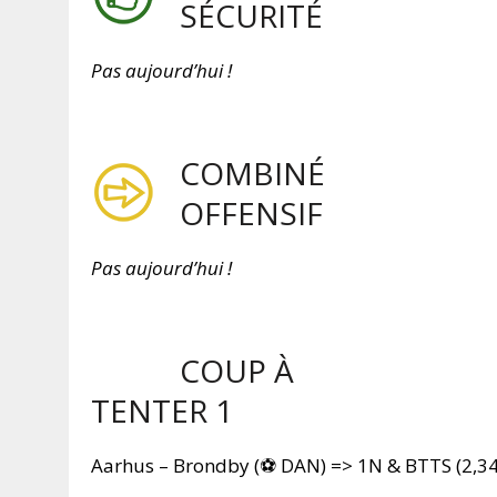
SÉCURITÉ
Pas aujourd’hui !
COMBINÉ
OFFENSIF
Pas aujourd’hui !
COUP À
TENTER 1
Aarhus – Brondby (⚽ DAN) => 1N & BTTS (2,34