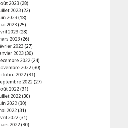
août 2023
(28)
uillet 2023
(22)
uin 2023
(18)
mai 2023
(25)
vril 2023
(28)
mars 2023
(26)
évrier 2023
(27)
anvier 2023
(30)
décembre 2022
(24)
novembre 2022
(30)
octobre 2022
(31)
septembre 2022
(27)
août 2022
(31)
uillet 2022
(30)
uin 2022
(30)
mai 2022
(31)
vril 2022
(31)
mars 2022
(30)