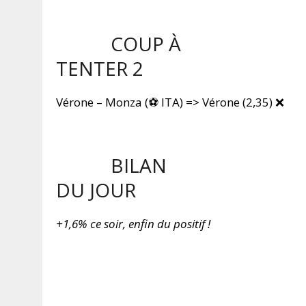
COUP À
TENTER 2
Vérone – Monza (⚽ ITA) => Vérone (2,35) ❌
BILAN
DU JOUR
+1,6% ce soir, enfin du positif !