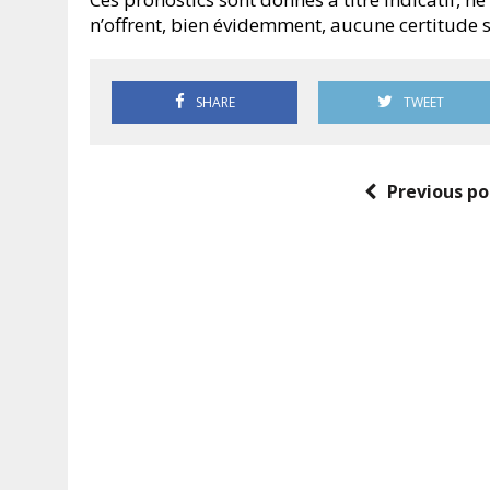
n’offrent, bien évidemment, aucune certitude 
SHARE
TWEET
Previous po