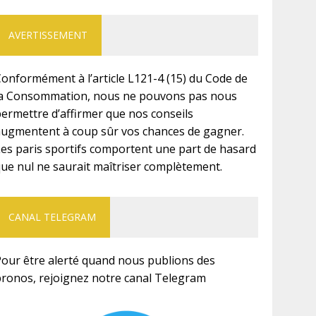
AVERTISSEMENT
onformément à l’article L121-4 (15) du Code de
la Consommation, nous ne pouvons pas nous
ermettre d’affirmer que nos conseils
augmentent à coup sûr vos chances de gagner.
Les paris sportifs comportent une part de hasard
ue nul ne saurait maîtriser complètement.
CANAL TELEGRAM
Pour être alerté quand nous publions des
pronos, rejoignez notre canal Telegram