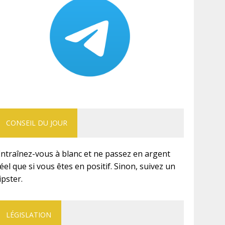
CONSEIL DU JOUR
ntraînez-vous à blanc et ne passez en argent
éel que si vous êtes en positif. Sinon, suivez un
ipster.
LÉGISLATION