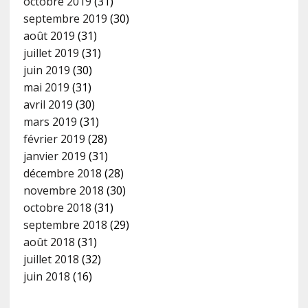
octobre 2019
(31)
septembre 2019
(30)
août 2019
(31)
juillet 2019
(31)
juin 2019
(30)
mai 2019
(31)
avril 2019
(30)
mars 2019
(31)
février 2019
(28)
janvier 2019
(31)
décembre 2018
(28)
novembre 2018
(30)
octobre 2018
(31)
septembre 2018
(29)
août 2018
(31)
juillet 2018
(32)
juin 2018
(16)