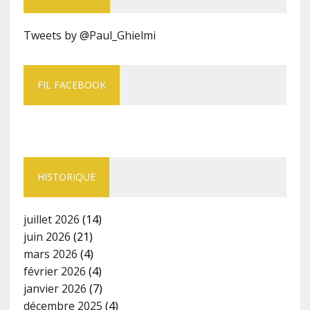
Tweets by @Paul_Ghielmi
FIL FACEBOOK
HISTORIQUE
juillet 2026
(14)
juin 2026
(21)
mars 2026
(4)
février 2026
(4)
janvier 2026
(7)
décembre 2025
(4)