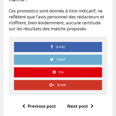
Ces pronostics sont donnés à titre indicatif, ne
reflètent que l’avis personnel des rédacteurs et
n’offrent, bien évidemment, aucune certitude
sur les résultats des matchs proposés.
SHARE
TWEET
PIN
SHARE
Previous post
Next post