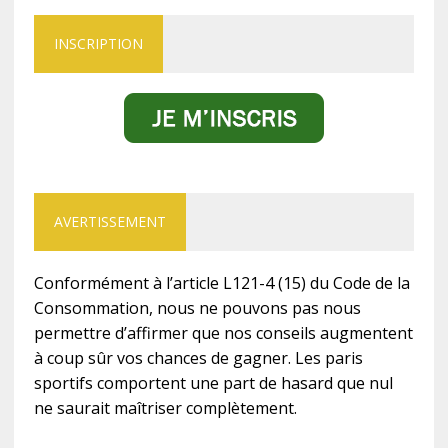
INSCRIPTION
AVERTISSEMENT
Conformément à l’article L121-4 (15) du Code de la
Consommation, nous ne pouvons pas nous
permettre d’affirmer que nos conseils augmentent
à coup sûr vos chances de gagner. Les paris
sportifs comportent une part de hasard que nul
ne saurait maîtriser complètement.