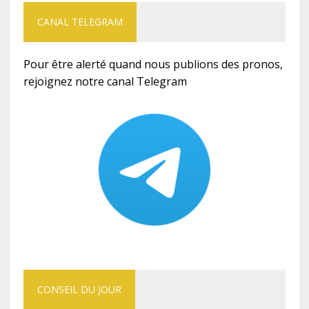
CANAL TELEGRAM
Pour être alerté quand nous publions des pronos,
rejoignez notre canal Telegram
CONSEIL DU JOUR