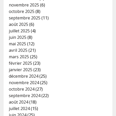
novembre 2025
(6)
octobre 2025
(8)
septembre 2025
(11)
août 2025
(6)
juillet 2025
(4)
juin 2025
(8)
mai 2025
(12)
avril 2025
(21)
mars 2025
(25)
février 2025
(23)
janvier 2025
(23)
décembre 2024
(25)
novembre 2024
(25)
octobre 2024
(27)
septembre 2024
(22)
août 2024
(18)
juillet 2024
(15)
juin 2024
(25)