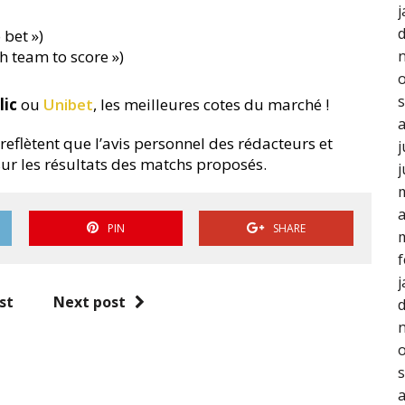
j
bet »)
 team to score »)
lic
ou
Unibet
, les meilleures cotes du marché !
 reflètent que l’avis personnel des rédacteurs et
j
sur les résultats des matchs proposés.
j
a
PIN
SHARE
f
j
st
Next post