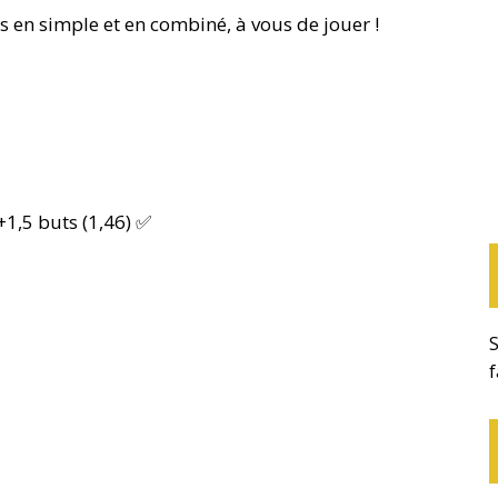
s en simple et en combiné, à vous de jouer !
+1,5 buts (1,46) ✅
S
f