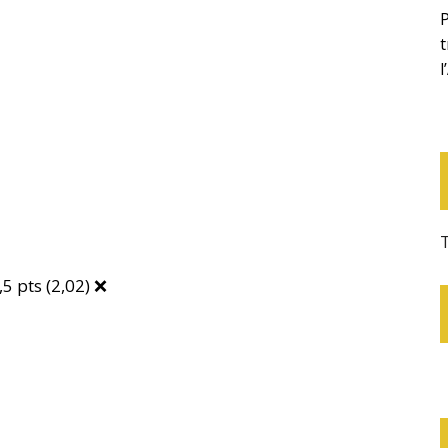
P
t
l
,5 pts (2,02) ❌