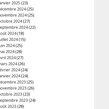
anvier 2025
(23)
décembre 2024
(25)
novembre 2024
(25)
octobre 2024
(27)
septembre 2024
(22)
août 2024
(18)
uillet 2024
(15)
uin 2024
(25)
mai 2024
(28)
vril 2024
(27)
mars 2024
(26)
évrier 2024
(24)
anvier 2024
(24)
décembre 2023
(25)
novembre 2023
(26)
octobre 2023
(23)
septembre 2023
(24)
août 2023
(28)