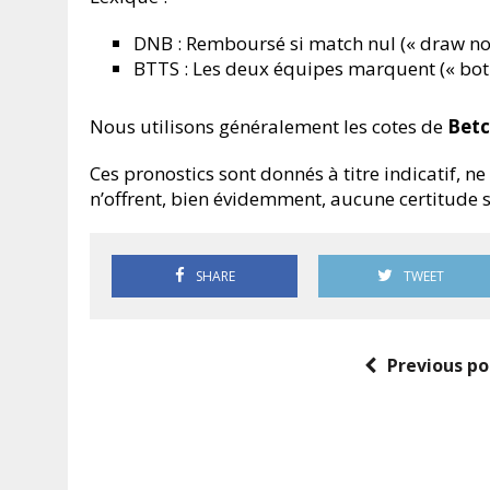
DNB : Remboursé si match nul (« draw no 
BTTS : Les deux équipes marquent (« both
Nous utilisons généralement les cotes de
Betc
Ces pronostics sont donnés à titre indicatif, ne
n’offrent, bien évidemment, aucune certitude 
SHARE
TWEET
Previous po