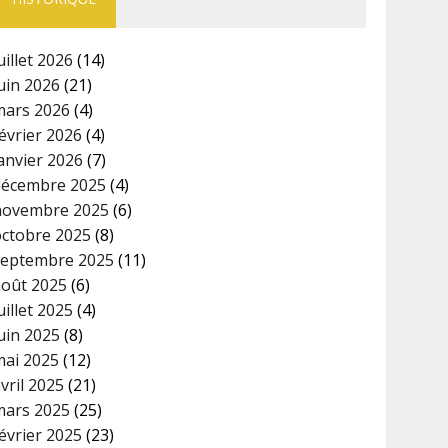
uillet 2026
(14)
uin 2026
(21)
mars 2026
(4)
évrier 2026
(4)
anvier 2026
(7)
décembre 2025
(4)
novembre 2025
(6)
octobre 2025
(8)
septembre 2025
(11)
août 2025
(6)
uillet 2025
(4)
uin 2025
(8)
mai 2025
(12)
vril 2025
(21)
mars 2025
(25)
évrier 2025
(23)