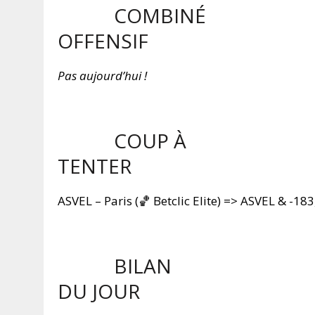
COMBINÉ
OFFENSIF
Pas aujourd’hui !
COUP À
TENTER
ASVEL – Paris (🏀 Betclic Elite) => ASVEL & -183
BILAN
DU JOUR