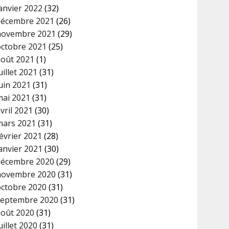
anvier 2022
(32)
décembre 2021
(26)
novembre 2021
(29)
octobre 2021
(25)
août 2021
(1)
uillet 2021
(31)
uin 2021
(31)
mai 2021
(31)
vril 2021
(30)
mars 2021
(31)
évrier 2021
(28)
anvier 2021
(30)
décembre 2020
(29)
novembre 2020
(31)
octobre 2020
(31)
septembre 2020
(31)
août 2020
(31)
uillet 2020
(31)