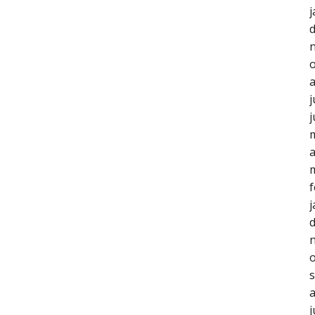
j
j
j
a
f
j
j