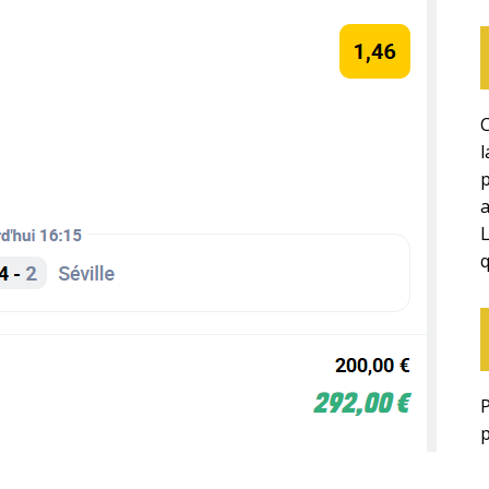
C
p
q