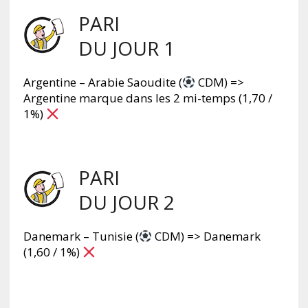
PARI
DU JOUR 1
Argentine – Arabie Saoudite (
CDM) =>
Argentine marque dans les 2 mi-temps (1,70 /
1%)
PARI
DU JOUR 2
Danemark – Tunisie (
CDM) => Danemark
(1,60 / 1%)