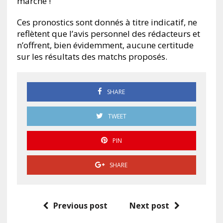
marché !
Ces pronostics sont donnés à titre indicatif, ne
reflètent que l’avis personnel des rédacteurs et
n’offrent, bien évidemment, aucune certitude
sur les résultats des matchs proposés.
SHARE
TWEET
PIN
SHARE
Previous post
Next post