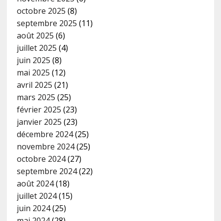
octobre 2025
(8)
septembre 2025
(11)
août 2025
(6)
juillet 2025
(4)
juin 2025
(8)
mai 2025
(12)
avril 2025
(21)
mars 2025
(25)
février 2025
(23)
janvier 2025
(23)
décembre 2024
(25)
novembre 2024
(25)
octobre 2024
(27)
septembre 2024
(22)
août 2024
(18)
juillet 2024
(15)
juin 2024
(25)
mai 2024
(28)