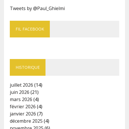
Tweets by @Paul_Ghielmi
FIL FACEBOOK
HISTORIQUE
juillet 2026
(14)
juin 2026
(21)
mars 2026
(4)
février 2026
(4)
janvier 2026
(7)
décembre 2025
(4)
novembre 2025
(6)