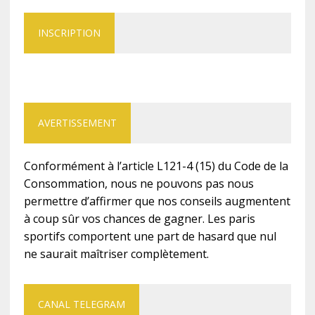
INSCRIPTION
AVERTISSEMENT
Conformément à l’article L121-4 (15) du Code de la
Consommation, nous ne pouvons pas nous
permettre d’affirmer que nos conseils augmentent
à coup sûr vos chances de gagner. Les paris
sportifs comportent une part de hasard que nul
ne saurait maîtriser complètement.
CANAL TELEGRAM