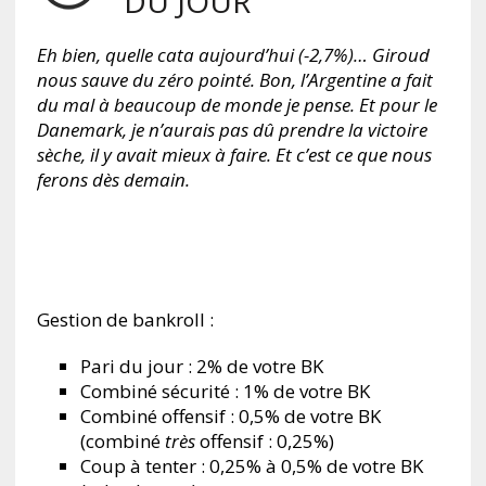
DU JOUR
Eh bien, quelle cata aujourd’hui (-2,7%)… Giroud
nous sauve du zéro pointé. Bon, l’Argentine a fait
du mal à beaucoup de monde je pense. Et pour le
Danemark, je n’aurais pas dû prendre la victoire
sèche, il y avait mieux à faire. Et c’est ce que nous
ferons dès demain.
Gestion de bankroll :
Pari du jour : 2% de votre BK
Combiné sécurité : 1% de votre BK
Combiné offensif : 0,5% de votre BK
(combiné
très
offensif : 0,25%)
Coup à tenter : 0,25% à 0,5% de votre BK