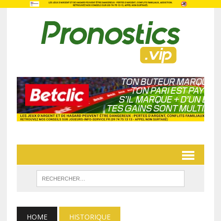
HOME
HISTORIQUE