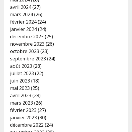
avril 2024
(27)
mars 2024
(26)
février 2024
(24)
janvier 2024
(24)
décembre 2023
(25)
novembre 2023
(26)
octobre 2023
(23)
septembre 2023
(24)
août 2023
(28)
juillet 2023
(22)
juin 2023
(18)
mai 2023
(25)
avril 2023
(28)
mars 2023
(26)
février 2023
(27)
janvier 2023
(30)
décembre 2022
(24)