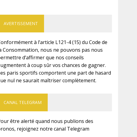
AVERTISSEMENT
onformément à l’article L121-4 (15) du Code de
la Consommation, nous ne pouvons pas nous
ermettre d’affirmer que nos conseils
augmentent à coup sûr vos chances de gagner.
Les paris sportifs comportent une part de hasard
ue nul ne saurait maîtriser complètement.
CANAL TELEGRAM
Pour être alerté quand nous publions des
pronos, rejoignez notre canal Telegram