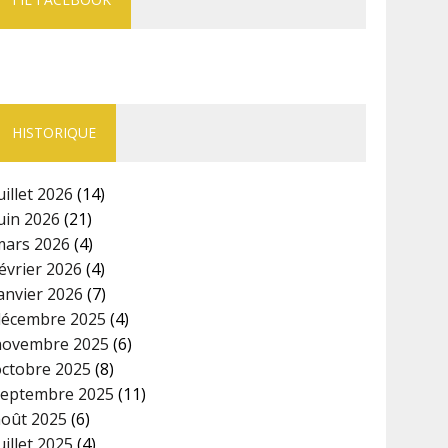
HISTORIQUE
uillet 2026
(14)
uin 2026
(21)
mars 2026
(4)
évrier 2026
(4)
anvier 2026
(7)
décembre 2025
(4)
novembre 2025
(6)
octobre 2025
(8)
septembre 2025
(11)
août 2025
(6)
uillet 2025
(4)