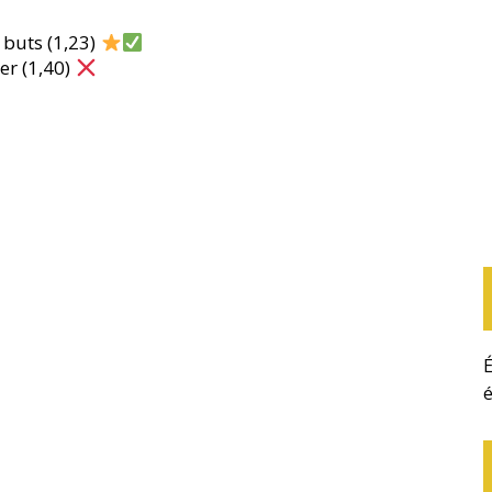
buts (1,23)
er (1,40)
é