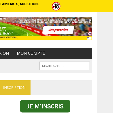
XION
MON COMPTE
INSCRIPTION