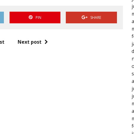
j
PIN
SHARE
a
f
st
Next post
j
j
j
a
f
j