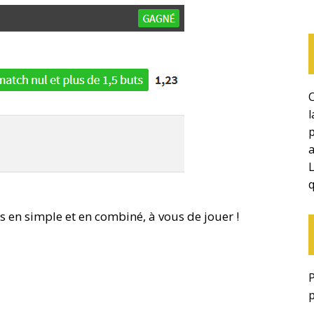
C
p
q
s en simple et en combiné, à vous de jouer !