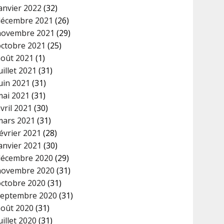
anvier 2022
(32)
décembre 2021
(26)
novembre 2021
(29)
octobre 2021
(25)
août 2021
(1)
uillet 2021
(31)
uin 2021
(31)
mai 2021
(31)
vril 2021
(30)
mars 2021
(31)
évrier 2021
(28)
anvier 2021
(30)
décembre 2020
(29)
novembre 2020
(31)
octobre 2020
(31)
septembre 2020
(31)
août 2020
(31)
uillet 2020
(31)