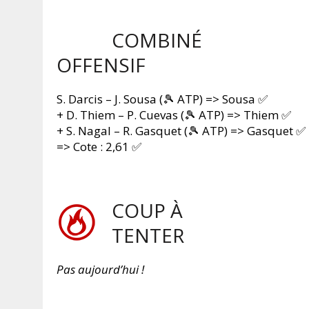
COMBINÉ
OFFENSIF
S. Darcis – J. Sousa (🎾 ATP) => Sousa ✅
+ D. Thiem – P. Cuevas (🎾 ATP) => Thiem ✅
+ S. Nagal – R. Gasquet (🎾 ATP) => Gasquet ✅
=> Cote : 2,61 ✅
COUP À
TENTER
Pas aujourd’hui !