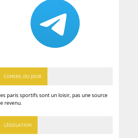
CONSEIL DU JOUR
es paris sportifs sont un loisir, pas une source
de revenu.
LÉGISLATION