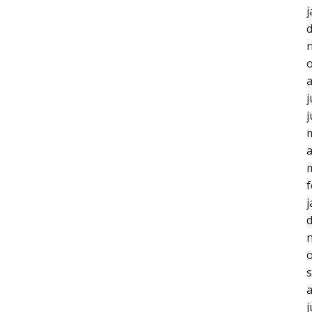
j
j
j
a
f
j
j