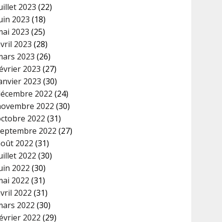
uillet 2023
(22)
uin 2023
(18)
mai 2023
(25)
vril 2023
(28)
mars 2023
(26)
évrier 2023
(27)
anvier 2023
(30)
décembre 2022
(24)
novembre 2022
(30)
octobre 2022
(31)
septembre 2022
(27)
août 2022
(31)
uillet 2022
(30)
uin 2022
(30)
mai 2022
(31)
vril 2022
(31)
mars 2022
(30)
évrier 2022
(29)