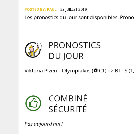
POSTED BY:
PAUL
23 JUILLET 2019
Les pronostics du jour sont disponibles. Prono
PRONOSTICS
DU JOUR
Viktoria Plzen – Olympiakos (⚽ C1) => BTTS (1
COMBINÉ
SÉCURITÉ
Pas aujourd’hui !