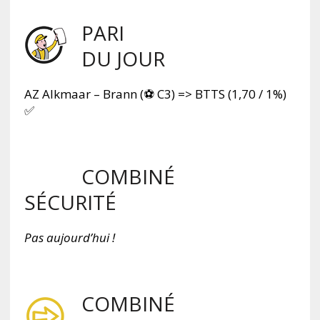
PARI
DU JOUR
AZ Alkmaar – Brann (⚽ C3) => BTTS (1,70 / 1%)
✅
COMBINÉ
SÉCURITÉ
Pas aujourd’hui !
COMBINÉ