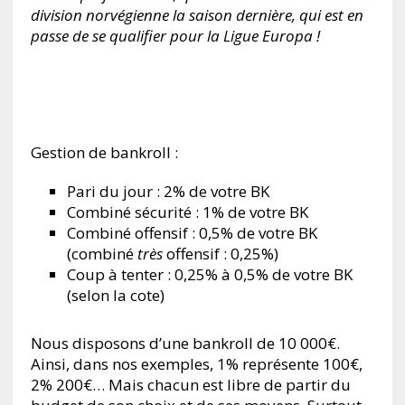
division norvégienne la saison dernière, qui est en
passe de se qualifier pour la Ligue Europa !
Gestion de bankroll :
Pari du jour : 2% de votre BK
Combiné sécurité : 1% de votre BK
Combiné offensif : 0,5% de votre BK
(combiné
très
offensif : 0,25%)
Coup à tenter : 0,25% à 0,5% de votre BK
(selon la cote)
Nous disposons d’une bankroll de 10 000€.
Ainsi, dans nos exemples, 1% représente 100€,
2% 200€… Mais chacun est libre de partir du