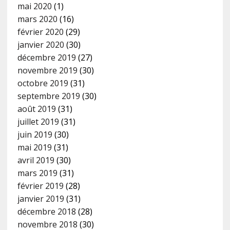
mai 2020
(1)
mars 2020
(16)
février 2020
(29)
janvier 2020
(30)
décembre 2019
(27)
novembre 2019
(30)
octobre 2019
(31)
septembre 2019
(30)
août 2019
(31)
juillet 2019
(31)
juin 2019
(30)
mai 2019
(31)
avril 2019
(30)
mars 2019
(31)
février 2019
(28)
janvier 2019
(31)
décembre 2018
(28)
novembre 2018
(30)