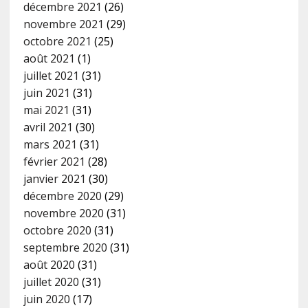
décembre 2021
(26)
novembre 2021
(29)
octobre 2021
(25)
août 2021
(1)
juillet 2021
(31)
juin 2021
(31)
mai 2021
(31)
avril 2021
(30)
mars 2021
(31)
février 2021
(28)
janvier 2021
(30)
décembre 2020
(29)
novembre 2020
(31)
octobre 2020
(31)
septembre 2020
(31)
août 2020
(31)
juillet 2020
(31)
juin 2020
(17)