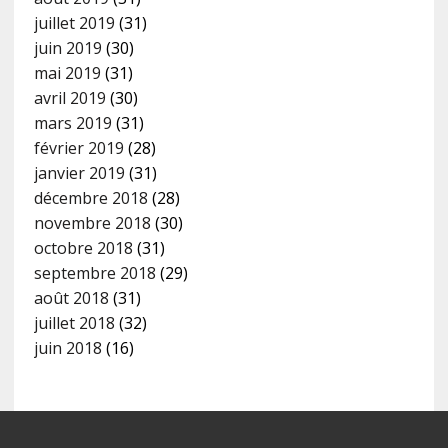
juillet 2019
(31)
juin 2019
(30)
mai 2019
(31)
avril 2019
(30)
mars 2019
(31)
février 2019
(28)
janvier 2019
(31)
décembre 2018
(28)
novembre 2018
(30)
octobre 2018
(31)
septembre 2018
(29)
août 2018
(31)
juillet 2018
(32)
juin 2018
(16)