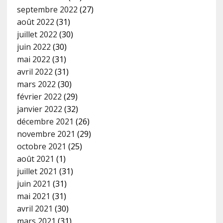
septembre 2022
(27)
août 2022
(31)
juillet 2022
(30)
juin 2022
(30)
mai 2022
(31)
avril 2022
(31)
mars 2022
(30)
février 2022
(29)
janvier 2022
(32)
décembre 2021
(26)
novembre 2021
(29)
octobre 2021
(25)
août 2021
(1)
juillet 2021
(31)
juin 2021
(31)
mai 2021
(31)
avril 2021
(30)
mars 2021
(31)