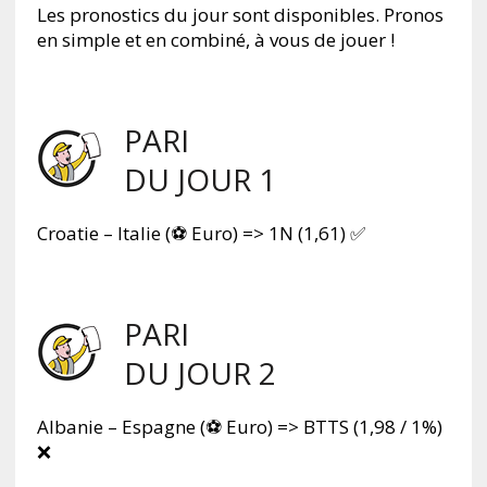
Les pronostics du jour sont disponibles. Pronos
en simple et en combiné, à vous de jouer !
PARI
DU JOUR 1
Croatie – Italie (⚽ Euro) => 1N (1,61) ✅
PARI
DU JOUR 2
Albanie – Espagne (⚽ Euro) => BTTS (1,98 / 1%)
❌