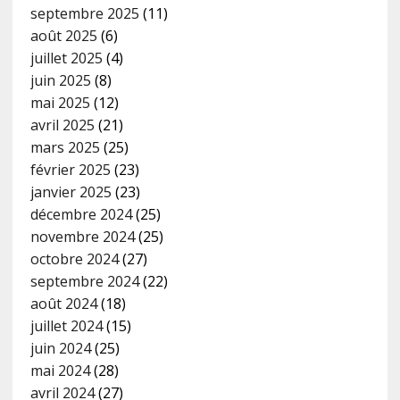
septembre 2025
(11)
août 2025
(6)
juillet 2025
(4)
juin 2025
(8)
mai 2025
(12)
avril 2025
(21)
mars 2025
(25)
février 2025
(23)
janvier 2025
(23)
décembre 2024
(25)
novembre 2024
(25)
octobre 2024
(27)
septembre 2024
(22)
août 2024
(18)
juillet 2024
(15)
juin 2024
(25)
mai 2024
(28)
avril 2024
(27)