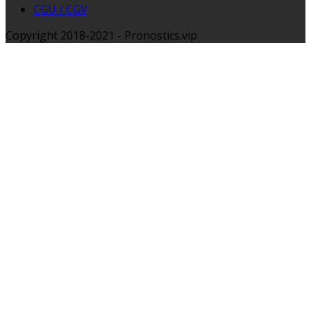
CGU / CGV
Copyright 2018-2021 - Pronostics.vip