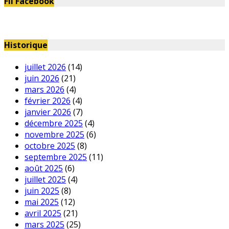
Fil Facebook
Historique
juillet 2026
(14)
juin 2026
(21)
mars 2026
(4)
février 2026
(4)
janvier 2026
(7)
décembre 2025
(4)
novembre 2025
(6)
octobre 2025
(8)
septembre 2025
(11)
août 2025
(6)
juillet 2025
(4)
juin 2025
(8)
mai 2025
(12)
avril 2025
(21)
mars 2025
(25)