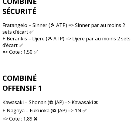
COMBINÉ
SÉCURITÉ
Fratangelo – Sinner (🎾 ATP) => Sinner par au moins 2
sets d’écart ✅
+ Berankis – Djere (🎾 ATP) => Djere par au moins 2 sets
d’écart ✅
=> Cote : 1,50 ✅
COMBINÉ
OFFENSIF 1
Kawasaki – Shonan (⚽ JAP) => Kawasaki ❌
+ Nagoya – Fukuoka (⚽ JAP) => 1N ✅
=> Cote : 1,89 ❌