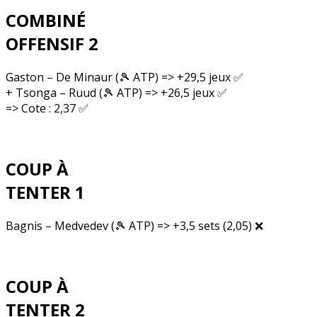
COMBINÉ
OFFENSIF 2
Gaston – De Minaur (🎾 ATP) => +29,5 jeux ✅
+ Tsonga – Ruud (🎾 ATP) => +26,5 jeux ✅
=> Cote : 2,37 ✅
COUP À
TENTER 1
Bagnis – Medvedev (🎾 ATP) => +3,5 sets (2,05) ❌
COUP À
TENTER 2