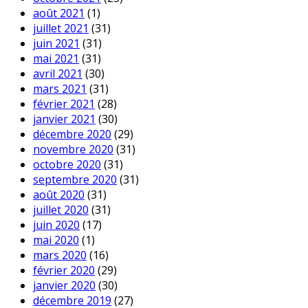
août 2021
(1)
juillet 2021
(31)
juin 2021
(31)
mai 2021
(31)
avril 2021
(30)
mars 2021
(31)
février 2021
(28)
janvier 2021
(30)
décembre 2020
(29)
novembre 2020
(31)
octobre 2020
(31)
septembre 2020
(31)
août 2020
(31)
juillet 2020
(31)
juin 2020
(17)
mai 2020
(1)
mars 2020
(16)
février 2020
(29)
janvier 2020
(30)
décembre 2019
(27)