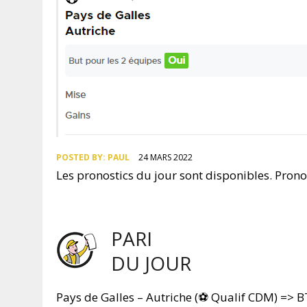
POSTED BY:
PAUL
24 MARS 2022
Les pronostics du jour sont disponibles. Prono
PARI
DU JOUR
Pays de Galles – Autriche (⚽ Qualif CDM) => B