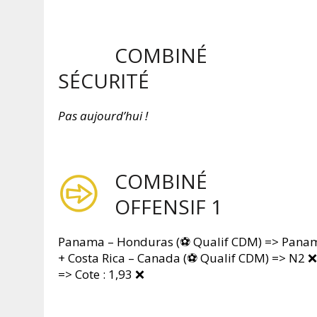
COMBINÉ
SÉCURITÉ
Pas aujourd’hui !
COMBINÉ
OFFENSIF 1
Panama – Honduras (⚽ Qualif CDM) => Pana
+ Costa Rica – Canada (⚽ Qualif CDM) => N2 ❌
=> Cote : 1,93 ❌