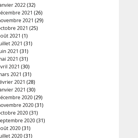
anvier 2022
(32)
décembre 2021
(26)
novembre 2021
(29)
octobre 2021
(25)
août 2021
(1)
uillet 2021
(31)
uin 2021
(31)
mai 2021
(31)
vril 2021
(30)
mars 2021
(31)
évrier 2021
(28)
anvier 2021
(30)
décembre 2020
(29)
novembre 2020
(31)
octobre 2020
(31)
septembre 2020
(31)
août 2020
(31)
uillet 2020
(31)