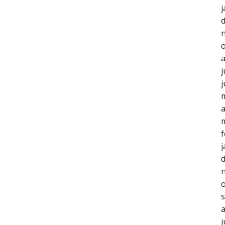
j
j
j
a
f
j
j