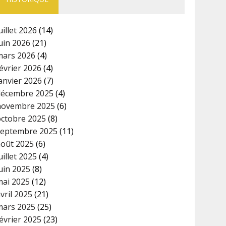
uillet 2026
(14)
uin 2026
(21)
mars 2026
(4)
évrier 2026
(4)
anvier 2026
(7)
décembre 2025
(4)
novembre 2025
(6)
octobre 2025
(8)
septembre 2025
(11)
août 2025
(6)
uillet 2025
(4)
uin 2025
(8)
mai 2025
(12)
vril 2025
(21)
mars 2025
(25)
évrier 2025
(23)