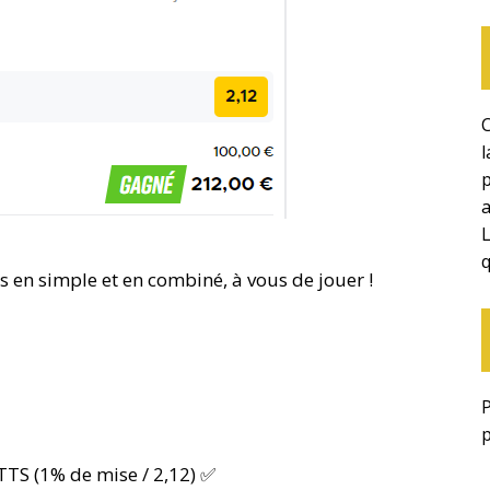
C
p
q
s en simple et en combiné, à vous de jouer !
TTS (1% de mise / 2,12) ✅