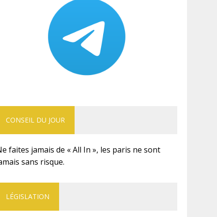
CONSEIL DU JOUR
e faites jamais de « All In », les paris ne sont
amais sans risque.
LÉGISLATION