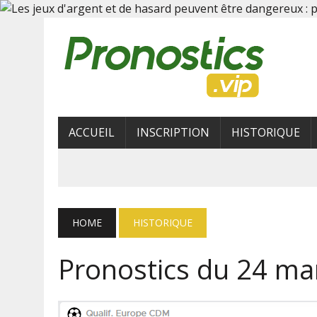
ACCUEIL
INSCRIPTION
HISTORIQUE
HOME
HISTORIQUE
Pronostics du 24 ma