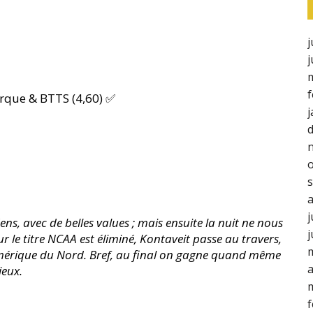
j
j
f
rque & BTTS (4,60) ✅
j
j
ns, avec de belles values ; mais ensuite la nuit ne nous
j
r le titre NCAA est éliminé, Kontaveit passe au travers,
 Amérique du Nord. Bref, au final on gagne quand même
a
ieux.
f