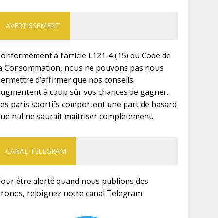
AVERTISSEMENT
onformément à l’article L121-4 (15) du Code de
la Consommation, nous ne pouvons pas nous
ermettre d’affirmer que nos conseils
augmentent à coup sûr vos chances de gagner.
Les paris sportifs comportent une part de hasard
ue nul ne saurait maîtriser complètement.
CANAL TELEGRAM
Pour être alerté quand nous publions des
pronos, rejoignez notre canal Telegram