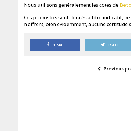
Nous utilisons généralement les cotes de
Betc
Ces pronostics sont donnés à titre indicatif, ne
n’offrent, bien évidemment, aucune certitude 
SHARE
TWEET
Previous po